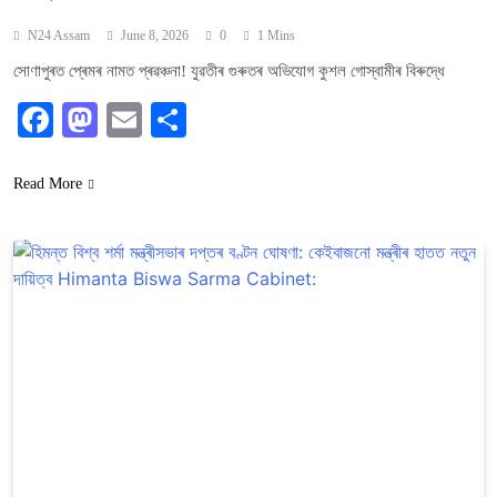
N24 Assam
June 8, 2026
0
1 Mins
সোণাপুৰত প্ৰেমৰ নামত প্ৰৱঞ্চনা! যুৱতীৰ গুৰুতৰ অভিযোগ কুশল গোস্বামীৰ বিৰুদ্ধে
Facebook
Mastodon
Email
Share
Read More