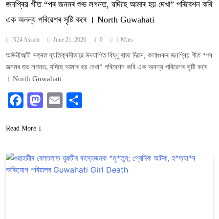
জনপ্ৰিয় গীত “পৰ জনমৰ শুভ লগনত, যদিহে আমাৰ হয় দেখা” পৰিবেশন কৰি
এক অনন্য পৰিৱেশৰ সৃষ্টি কৰে । North Guwahati
N24 Assam
June 21, 2026
0
1 Mins
আউনীআটী সত্ৰত ব্যতিক্ৰমীভাৱে উদযাপিত বিষ্ণু ৰাভা দিৱস, কলাগুৰুৰ জনপ্ৰিয় গীত “পৰ
জনমৰ শুভ লগনত, যদিহে আমাৰ হয় দেখা” পৰিবেশন কৰি এক অনন্য পৰিৱেশৰ সৃষ্টি কৰে
। North Guwahati
Facebook
Mastodon
Email
Share
Read More