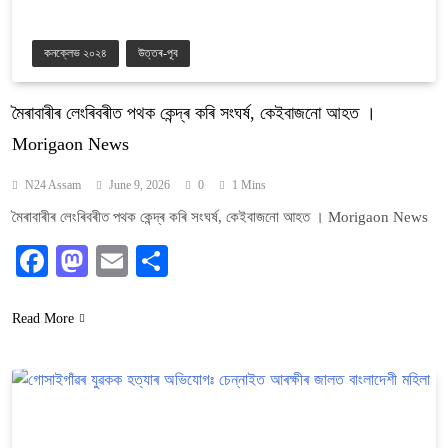
কনক্লেভ ২০২৪
উত্তৰ-পূব
মৈৰাবাৰীৰ লেংৰিবৰীত পথক কেন্দ্ৰ কৰি সংঘৰ্ষ, কেইবাজনো আহত ।
Morigaon News
N24 Assam
June 9, 2026
0
1 Mins
মৈৰাবাৰীৰ লেংৰিবৰীত পথক কেন্দ্ৰ কৰি সংঘৰ্ষ, কেইবাজনো আহত । Morigaon News
Facebook
Mastodon
Email
Share
Read More