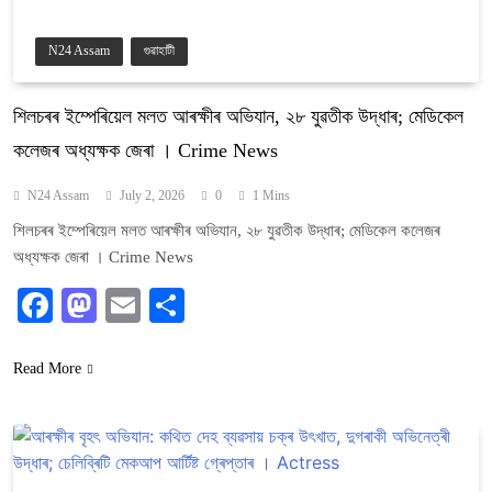
N24 Assam
গুৱাহাটী
শিলচৰৰ ইম্পেৰিয়েল মলত আৰক্ষীৰ অভিযান, ২৮ যুৱতীক উদ্ধাৰ; মেডিকেল
কলেজৰ অধ্যক্ষক জেৰা । Crime News
N24 Assam
July 2, 2026
0
1 Mins
শিলচৰৰ ইম্পেৰিয়েল মলত আৰক্ষীৰ অভিযান, ২৮ যুৱতীক উদ্ধাৰ; মেডিকেল কলেজৰ
অধ্যক্ষক জেৰা । Crime News
Facebook
Mastodon
Email
Share
Read More