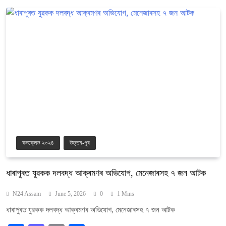
কনক্লেভ ২০২৪
উত্তৰ-পূব
ধাৰাপুৰত যুৱকক দলবদ্ধ আক্ৰমণৰ অভিযোগ, মেনেজাৰসহ ৭ জন আটক
N24 Assam
June 5, 2026
0
1 Mins
ধাৰাপুৰত যুৱকক দলবদ্ধ আক্ৰমণৰ অভিযোগ, মেনেজাৰসহ ৭ জন আটক