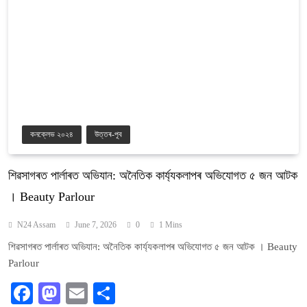
কনক্লেভ ২০২৪
উত্তৰ-পূব
শিৱসাগৰত পাৰ্লাৰত অভিযান: অনৈতিক কাৰ্য্যকলাপৰ অভিযোগত ৫ জন আটক
। Beauty Parlour
N24 Assam
June 7, 2026
0
1 Mins
শিৱসাগৰত পাৰ্লাৰত অভিযান: অনৈতিক কাৰ্য্যকলাপৰ অভিযোগত ৫ জন আটক । Beauty
Parlour
Facebook
Mastodon
Email
Share