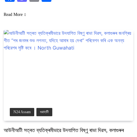
Read More
N24 Assam
গুৱাহাটী
আউনীআটী সত্ৰত ব্যতিক্ৰমীভাৱে উদযাপিত বিষ্ণু ৰাভা দিৱস, কলাগুৰুৰ