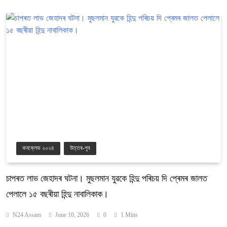
কনক্লেভ ২০২৪
উত্তৰ-পূব
চাপৰত লাভ জেহাদৰ ঘটনা। মুছলমান যুৱকে হিন্দু পৰিচয় দি প্ৰেমৰ জালত
পেলালে ১৫ বছৰীয়া হিন্দু নাবালিকাক।
N24 Assam
June 10, 2026
0
1 Mins