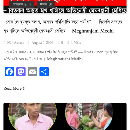
কনক্লেভ ২০২৪
উত্তৰ-পূব
“মোক লৈ ব্যস্ত নহ’ব, অসমৰ পৰিস্থিতি বহুত গভীৰ” — বিতৰ্কৰ মাজতে
মুখ খুলিলে অভিনেত্ৰী মেঘৰঞ্জনী মেধিয়ে । Meghranjani Medhi
N24 Assam
August 5, 2026
0
1 Mins
“মোক লৈ ব্যস্ত নহ’ব, অসমৰ পৰিস্থিতি বহুত গভীৰ” — বিতৰ্কৰ মাজতে মুখ খুলিলে
অভিনেত্ৰী মেঘৰঞ্জনী মেধিয়ে । Meghranjani Medhi
Facebook
Mastodon
Email
Share
Read More