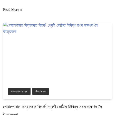
Read More
কনক্লেভ ২০২৪
উত্তৰ-পূব
গোৱালপাৰাত বিদ্যালয়ত বিতৰ্ক: শ্ৰেণী কোঠাত নিষিদ্ধ মাংস ভক্ষণক লৈ
উত্তেজনা