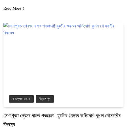
Read More
কনক্লেভ ২০২৪
উত্তৰ-পূব
সোণাপুৰত প্ৰেমৰ নামত প্ৰৱঞ্চনা! যুৱতীৰ গুৰুতৰ অভিযোগ কুশল গোস্বামীৰ
বিৰুদ্ধে