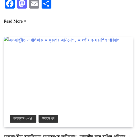
Facebook
Mastodon
Email
Share
Read More
কনক্লেভ ২০২৪
উত্তৰ-পূব
অভয়াপুৰীত নাবালিকাক আক্ৰমণৰ অভিযোগ, আৰক্ষীৰ কাষ চাপিল পৰিয়াল ।