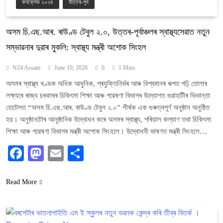
কনক্লেভ ২০২৪
উত্তৰ-পূব
অসম চি.এছ.আৰ. ৰাউণ্ড টেবুল ২.০, উত্তৰ-পূৰ্বাঞ্চলৰ স্বাস্থ্যসেৱাত নতুন
সম্ভাৱনাৰ দুৱাৰ মুকলি: স্বাস্থ্য মন্ত্ৰী অশোক সিংহল
N24 Assam
June 10, 2026
0
1 Mins
অসমৰ স্বাস্থ্য খণ্ডক অধিক আধুনিক, প্ৰযুক্তিনিৰ্ভৰ আৰু বিশ্বমানৰ ৰূপত গঢ়ি তোলাৰ
লক্ষ্যৰে ৰাজ্য চৰকাৰৰ চিকিৎসা শিক্ষা আৰু গৱেষণা বিভাগৰ উদ্যোগত গুৱাহাটীৰ ভিভান্তা
হোটেলত “অসম চি.এছ.আৰ. ৰাউণ্ড টেবুল ২.০” শীৰ্ষক এক গুৰুত্বপূৰ্ণ অনুষ্ঠান অনুষ্ঠিত
হয়। অনুষ্ঠানটোৰ আনুষ্ঠানিক উদ্বোধন কৰে অসমৰ স্বাস্থ্য, পৰিয়াল কল্যাণ তথা চিকিৎসা
শিক্ষা আৰু গৱেষণা বিভাগৰ মন্ত্ৰী অশোক সিংহলে। উদ্বোধনী ভাষণত মন্ত্ৰী সিংহলে…
Facebook
Mastodon
Email
Share
Read More