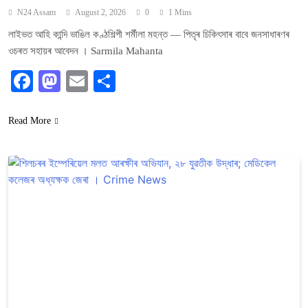
N24 Assam
August 2, 2026
0
1 Mins
লাইভত আহি কান্দি ভাঙিল কণ্ঠশিল্পী শৰ্মীলা মহন্ত — পিতৃৰ চিকিৎসাৰ বাবে জনসাধাৰণৰ
ওচৰত সহায়ৰ আবেদন । Sarmila Mahanta
Facebook
Mastodon
Email
Share
Read More