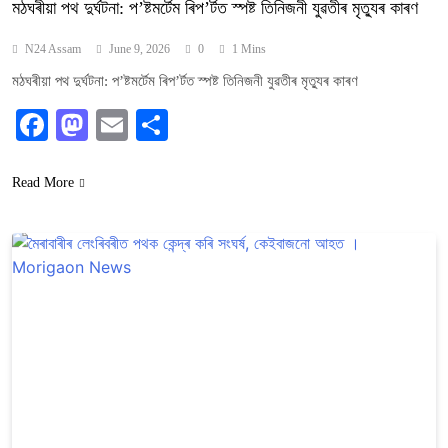
মঠঘৰীয়া পথ দুৰ্ঘটনা: প’ষ্টমৰ্টেম ৰিপ’ৰ্টত স্পষ্ট তিনিজনী যুৱতীৰ মৃত্যুৰ কাৰণ
N24 Assam
June 9, 2026
0
1 Mins
মঠঘৰীয়া পথ দুৰ্ঘটনা: প’ষ্টমৰ্টেম ৰিপ’ৰ্টত স্পষ্ট তিনিজনী যুৱতীৰ মৃত্যুৰ কাৰণ
Facebook
Mastodon
Email
Share
Read More