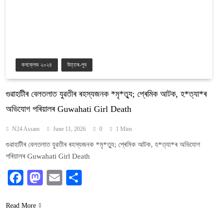
কনক্লেভ ২০২৪
উত্তৰ-পূব
গুৱাহাটীৰ বেলতলাত যুৱতীৰ ৰহস্যজনক *মৃ*ত্যু; প্ৰেমিক আটক, হ*ত্যা*ৰ
অভিযোগ পৰিয়ালৰ Guwahati Girl Death
N24 Assam
June 11, 2026
0
1 Mins
গুৱাহাটীৰ বেলতলাত যুৱতীৰ ৰহস্যজনক *মৃ*ত্যু; প্ৰেমিক আটক, হ*ত্যা*ৰ অভিযোগ
পৰিয়ালৰ Guwahati Girl Death
Facebook
Mastodon
Email
Share
Read More