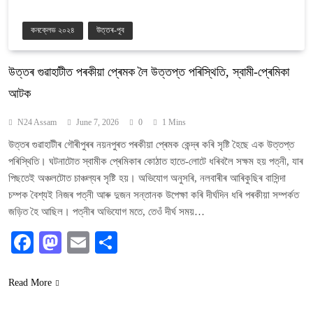
কনক্লেভ ২০২৪
উত্তৰ-পূব
উত্তৰ গুৱাহাটীত পৰকীয়া প্ৰেমক লৈ উত্তপ্ত পৰিস্থিতি, স্বামী-প্ৰেমিকা
আটক
N24 Assam
June 7, 2026
0
1 Mins
উত্তৰ গুৱাহাটীৰ গৌৰীপুৰৰ নয়নপুৰত পৰকীয়া প্ৰেমক কেন্দ্ৰ কৰি সৃষ্টি হৈছে এক উত্তপ্ত
পৰিস্থিতি। ঘটনাটোত স্বামীক প্ৰেমিকাৰ কোঠাত হাতে-লোটে ধৰিবলৈ সক্ষম হয় পত্নী, যাৰ
পিছতেই অঞ্চলটোত চাঞ্চল্যৰ সৃষ্টি হয়। অভিযোগ অনুসৰি, নলবাৰীৰ আৰিকুছিৰ বাসিন্দা
চম্পক বৈশ্যই নিজৰ পত্নী আৰু দুজন সন্তানক উপেক্ষা কৰি দীৰ্ঘদিন ধৰি পৰকীয়া সম্পৰ্কত
জড়িত হৈ আছিল। পত্নীৰ অভিযোগ মতে, তেওঁ দীৰ্ঘ সময়…
Facebook
Mastodon
Email
Share
Read More