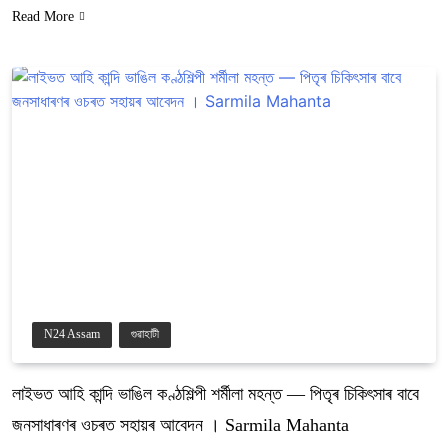
Read More
N24 Assam
গুৱাহাটী
লাইভত আহি কান্দি ভাঙিল কণ্ঠশিল্পী শৰ্মীলা মহন্ত — পিতৃৰ চিকিৎসাৰ বাবে
জনসাধাৰণৰ ওচৰত সহায়ৰ আবেদন । Sarmila Mahanta