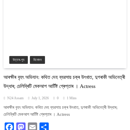
উত্তৰ-পূব
বিনোদন
আৰক্ষীৰ বৃহৎ অভিযান: কথিত দেহ ব্যৱসায় চক্ৰ উৎখাত, দুগৰাকী অভিনেত্ৰী
উদ্ধাৰ; চেলিব্ৰিটি মেকআপ আৰ্টিষ্ট গ্ৰেপ্তাৰ । Actress
N24 Assam
July 1, 2026
0
1 Mins
আৰক্ষীৰ বৃহৎ অভিযান: কথিত দেহ ব্যৱসায় চক্ৰ উৎখাত, দুগৰাকী অভিনেত্ৰী উদ্ধাৰ;
চেলিব্ৰিটি মেকআপ আৰ্টিষ্ট গ্ৰেপ্তাৰ । Actress
Facebook
Mastodon
Email
Share