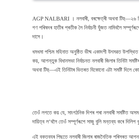
AGP NALBARI । নলবাৰী, বৰক্ষেত্ৰী অথবা টিহু—২৬ বিধান
গণ পৰিষদৰ হাতীৰ প্ৰতীক লৈ নিৰ্বাচনী যুঁজত নামিবলৈ সম্পূৰ্ণৰ
দাসে।
ধমধমা পশ্চিম মহিনাত অনুষ্ঠিত ভীষ্ম একাদশী উৎসৱত উপস্থ
কয়, আগন্তুক বিধানসভা নিৰ্বাচনত নলবাৰী জিলাৰ তিনিটা সমষ্
অথবা টিহু—এই তিনিটাৰ ভিতৰত যিকোনো এটা সমষ্টি দিলে কোনো
তেওঁ লগতে কয় যে, সাংগঠনিক দিশৰ পৰা নলবাৰী সমষ্টিত অসম
দায়িত্ব ল’বলৈ তেওঁ সম্পূৰ্ণৰূপে সাজু বুলি মন্তব্য কৰে দিলিপ
এই বক্তব্যৰ পিছতে নলবাৰী জিলাৰ ৰাজনৈতিক পৰিসৰত আগন্ত