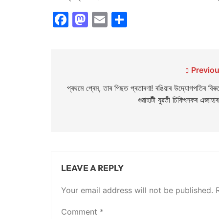
Facebook
Mastodon
Email
Share
Post
Previou
navigation
প্ৰথমে প্ৰেম, তাৰ পিছত প্ৰতাৰণা! ৰঙিয়াৰ উদ্যোগপতিৰ বিৰুদ
গুৱাহাটী যুৱতী চিকিৎসকৰ এজাহা
LEAVE A REPLY
Your email address will not be published.
Comment
*