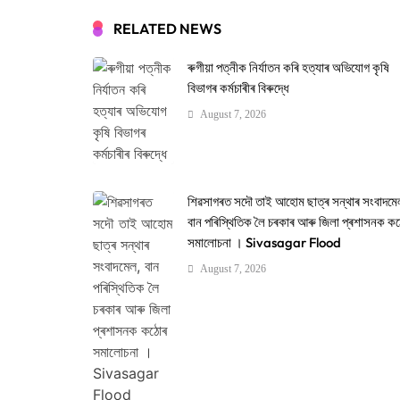
RELATED NEWS
ৰুগীয়া পত্নীক নিৰ্যাতন কৰি হত্যাৰ অভিযোগ কৃষি
বিভাগৰ কৰ্মচাৰীৰ বিৰুদ্ধে
August 7, 2026
শিৱসাগৰত সদৌ তাই আহোম ছাত্ৰ সন্থাৰ সংবাদমে
বান পৰিস্থিতিক লৈ চৰকাৰ আৰু জিলা প্ৰশাসনক ক
সমালোচনা । Sivasagar Flood
August 7, 2026