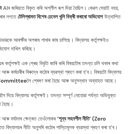
ো
AIৰ জৰিয়তে বিকৃত কৰি অশ্লীল ৰূপ দিয়া হৈছিল। কেৱল সেয়াই নহয়,
কৰাৰ লগতে
টেলিগ্ৰামত বিশেষ চেনেল খুলি বিক্ৰী কৰাৰো অভিযোগ
উত্থাপিত
ৱকে আৰক্ষীৰ অপৰাধ শাখাৰ কাষ চাপিছে। বিদ্যালয় কৰ্তৃপক্ষইও
অভিযোগ দাখিল কৰিছে।
ৰ কৰ্তৃপক্ষই এক প্ৰেছ বিবৃতি জাৰি কৰি বিষয়টোৰ তদন্ত চলি থকাৰ কথা
ৰু কৰ্মচাৰীৰ বিৰুদ্ধে কঠোৰ ব্যৱস্থা গ্ৰহণ কৰা হ’ব। বিষয়টো বিদ্যালয়
 Committee
লৈ প্ৰেৰণ কৰা হৈছে আৰু অনুসন্ধান অব্যাহত আছে।
য়ে বিদ্যালয় কৰ্তৃপক্ষই। তদন্ত সম্পূৰ্ণ নোহোৱা পৰ্যন্ত অভিযুক্ত
া হৈছে।
্ষা আৰু মৰ্যাদাৰ ক্ষেত্ৰত তেওঁলোকৰ
‘শূন্য সহনশীল নীতি’ (Zero
িদ্যালয়ৰ নীতি অনুসৰি কঠোৰ শাস্তিমূলক ব্যৱস্থা গ্ৰহণ কৰা হ’ব।