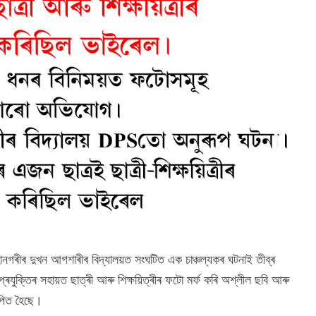
 মহানগৰীৰ দুখন আগশাৰীৰ বিদ্যালয়ত সংঘটিত এক চাঞ্চল্যকৰ ঘটনাই তীব্ৰ
 প্ৰযুক্তিৰ সহায়ত ছাত্ৰী আৰু শিক্ষয়িত্ৰীৰ ফটো মৰ্ফ কৰি অশ্লীল ছবি আৰু
পিত হৈছে।