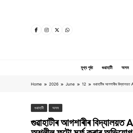
Skip
to
content
মুখ্য পৃষ্ঠা
গুৱাহাটী
অসম
Home
2026
June
12
গুৱাহাটীৰ আগশাৰীৰ বিদ্যালয়ত
গুৱাহাটী
অসম
গুৱাহাটীৰ আগশাৰীৰ বিদ্যালয়ত AI
অশ্লীল ফটো মৰ্ফ কৰাৰ অভিযোগ