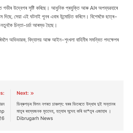
গভীৰ উদ্বেগৰ সৃষ্টি কৰিছে। আধুনিক প্ৰযুক্তি আৰু AIৰ অপব্যৱহাৰে
দিছে, সেয়া এই ঘটনাই পুনৰ এবাৰ উন্মোচিত কৰিলে। বিশেষকৈ ছাত্ৰ-
ৈ নতুনকৈ চিন্তা-চৰ্চা আৰম্ভ হৈছে।
ৰিবলৈ অভিভাৱক, বিদ্যালয় আৰু আইন-শৃংখলা বাহিনীৰ সমন্বিত পদক্ষেপৰ
s:
Next:
াৱন
ডিব্ৰুগড়ৰ মিলন নগৰত চাঞ্চল্য: ঘৰৰ ভিতৰতে উদ্ধাৰ দুই সন্তানৰ
amp
মাতৃৰ ৰহস্যজনক মৃতদেহ, হত্যাৰ সন্দেহ কৰি ভা*তৃৰ এজাহাৰ ।
26
Dibrugarh News