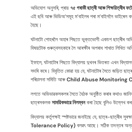
অভিযোগ অনুসৰি, প্ৰায়
৭৫ গৰাকী ছাত্ৰী আৰু শিক্ষয়িত্ৰীৰ ফট
এই ছবি আৰু ভিডিঅ’সমূহ ম’বাইলৰ পৰা ম’বাইললৈ ভাইৰেল 
হৈছে।
ঘটনাটো পোহৰলৈ অহাৰ পিছতে ভুক্তভোগী একাংশ ছাত্ৰীৰ অভিভা
বিষয়টোক গুৰুত্বসহকাৰে লৈ আৰক্ষীৰ অপৰাধ শাখাত লিখিত 
ইফালে, ঘটনাটোৰ পিছতে বিদ্যালয় দুখনৰ ভিতৰত এখন বিদ্যালয়
সদৰি কৰে। বিবৃতিত কোৱা হয় যে, ঘটনাটোৰ সৈতে জড়িত ছাত্ৰ আ
পৰিচালনা সমিতি আৰু
Child Abuse Monitoring
লগতে অভিভাৱকসকলৰ সৈতে বৈঠক অনুষ্ঠিত কৰাৰ কথাও জানিবলৈ দি
ছাত্ৰসকলক
সাময়িকভাৱে নিলম্বন
কৰা হৈছে বুলিও উল্লেখ কৰ
বিদ্যালয় কৰ্তৃপক্ষই স্পষ্টভাৱে জনাইছে যে, ছাত্ৰ-ছাত্ৰীৰ সুৰক
Tolerance Policy)
বলৱৎ আছে। সঠিক তদন্তৰ অন্তত ব