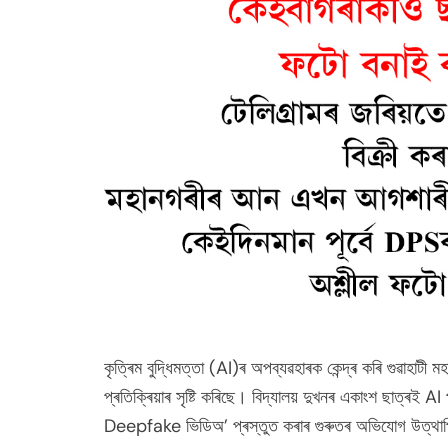
কৃত্ৰিম বুদ্ধিমত্তা (AI)ৰ অপব্যৱহাৰক কেন্দ্ৰ কৰি গুৱাহাটী
প্ৰতিক্ৰিয়াৰ সৃষ্টি কৰিছে। বিদ্যালয় দুখনৰ একাংশ ছাত্ৰই AI
Deepfake ভিডিঅ’ প্ৰস্তুত কৰাৰ গুৰুতৰ অভিযোগ উত্থা