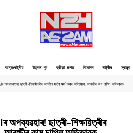
N24 Assam
Digital Channel
আন্তঃৰাষ্ট্ৰীয়
উত্তৰ-পূব
ক্রীড়া-জগত
বিনোদন
ৰাষ্ট্ৰীয়
স্বাস্থ্য
 AIৰ অপব্যৱহাৰ! ছাত্ৰী-শিক্ষয়িত্ৰীৰ অশ্লীল ফটো মৰ্ফ কৰাৰ অভিযোগ, আৰক্ষীৰ কাষ চাপিল অভিভাৱক
ৰ অপব্যৱহাৰ! ছাত্ৰী-শিক্ষয়িত্ৰীৰ
, আৰক্ষীৰ কাষ চাপিল অভিভাৱক