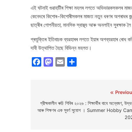
এই ঘটনাই গুৱাহাটীৰ শিক্ষা মহলৰ লগতে অভিভাৱকসকলৰ মাজত 
কেনেদৰে কিশোৰ-কিশোৰীসকলৰ মাজত নতুন ধৰণৰ অপৰাধৰ জন্ম 
ছাত্ৰীৰ গোপনীয়তা, মানসিক স্বাস্থ্য আৰু অনলাইন সুৰক্ষাক ল
প্ৰযুক্তিৰ ইতিবাচক ব্যৱহাৰৰ লগতে ইয়াৰ অপব্যৱহাৰ ৰোধ ক
দাবী উত্থাপিত হৈছে বিভিন্ন মহলত।
Facebook
Mastodon
Email
Share
Post
Previou
navigation
গ্রীষ্মকালীন ৰুচি শিবিৰ ২০২৬ : শিক্ষাৰ্থীৰ বাবে অন্বেষণ, উদ্ভ
আৰু শিক্ষণৰ এক সুবৰ্ণ সুযোগ । Summer Hobby C
20