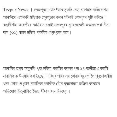
Tezpur News । তেজপুৰত যৌন*তাৰ মুকলি বেহা চলোৱাৰ অভিযোগত
আৰক্ষীয়ে এগৰাকী মহিলাক গ্ৰেপ্তাৰ কৰাৰ ঘটনাই চাঞ্চল্যৰ সৃষ্টি কৰিছে।
কছাৰীগাঁও আৰক্ষীয়ে অভিযান চলাই তেজপুৰৰ মুঢ়াতেতেলী অঞ্চলৰ পৰা সীমা
দাস (৩১) নামৰ মহিলা গৰাকীক গ্ৰেপ্তাৰ কৰে।
আৰক্ষীৰ তথ্য অনুসৰি, ধৃত মহিলা গৰাকীৰ কবলৰ পৰা ১৭ বছৰীয়া এগৰাকী
নাবালিকাক উদ্ধাৰ কৰা হৈছে। দৰিদ্ৰ পৰিয়ালৰ হোৱাৰ সুযোগ লৈ প্ৰয়োজনীয়
ধনৰ লোভ দেখুৱাই নাবালিকা গৰাকীক যৌন ব্যৱসায়ত জড়িত কৰোৱাৰ
অভিযোগ উত্থাপিত হৈছে সীমা দাসৰ বিৰুদ্ধে।