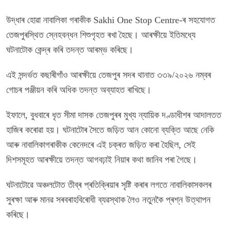
উদ্ধাৰ হোৱা নাবালিকা গৰাকীক Sakhi One Stop Centre-ৰ সহযোগত
তেজপুৰস্থিত স্নেহবন্ধন শিশুগৃহত ৰখা হৈছে। আৰক্ষীয়ে ইতিমধ্যে
ঘটনাটোক কেন্দ্ৰ কৰি তদন্ত আৰম্ভ কৰিছে।
এই সন্দৰ্ভত কছাৰীগাঁও আৰক্ষীয়ে তেজপুৰ সদৰ থানাত ৩৩৯/২০২৬ নম্বৰ
গোচৰ পঞ্জীয়ন কৰি অধিক তদন্ত অব্যাহত ৰাখিছে।
ইফালে, বুধবাৰে ধৃত সীমা দাসক তেজপুৰৰ মুখ্য ন্যায়িক দণ্ডাধীশৰ আদালতত
হাজিৰ কৰোৱা হয়। ঘটনাটোৰ সৈতে জড়িত আন কোনো ব্যক্তি আছে নেকি
আৰু নাবালিকাগৰাকীক কেনেদৰে এই চক্ৰত জড়িত কৰা হৈছিল, সেই
দিশসমূহত আৰক্ষীয়ে তদন্ত আগবঢ়াই নিয়াৰ কথা জানিব পৰা গৈছে।
ঘটনাটোৱে অঞ্চলটোত তীব্ৰ প্ৰতিক্ৰিয়াৰ সৃষ্টি কৰাৰ লগতে নাবালিকাসকলৰ
সুৰক্ষা আৰু মানৱ সৰবৰাহবিৰোধী ব্যৱস্থাক লৈও নতুনকৈ প্ৰশ্ন উত্থাপন
কৰিছে।