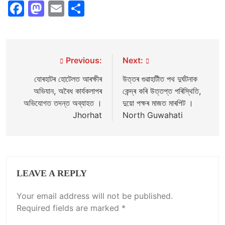
Facebook
Mastodon
Email
Share
Post
Previous:
Next:
navigation
যোৰহাটৰ হোটেলত আৰক্ষীৰ
উত্তৰ গুৱাহাটীত পথ দুৰ্ঘটনাক
অভিযান, অবৈধ কাৰ্যকলাপৰ
কেন্দ্ৰ কৰি উত্তপ্ত পৰিস্থিতি,
অভিযোগত তদন্ত অব্যাহত ।
দুয়ো পক্ষৰ মাজত মাৰপিট ।
Jhorhat
North Guwahati
LEAVE A REPLY
Your email address will not be published.
Required fields are marked
*