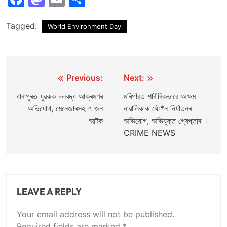
Tagged:
World Environment Day
Post
Previous:
Next:
navigation
ধাৰাপুৰত যুৱকক দলবদ্ধ আক্ৰমণৰ
মৰিগাঁৱত শাৰীৰিকভাৱে অক্ষম
অভিযোগ, মেনেজাৰসহ ৭ জন
নাৱালিকাক যৌ*ন নিৰ্যাতনৰ
আটক
অভিযোগ, অভিযুক্ত গ্ৰেপ্তাৰ ।
CRIME NEWS
LEAVE A REPLY
Your email address will not be published.
Required fields are marked
*