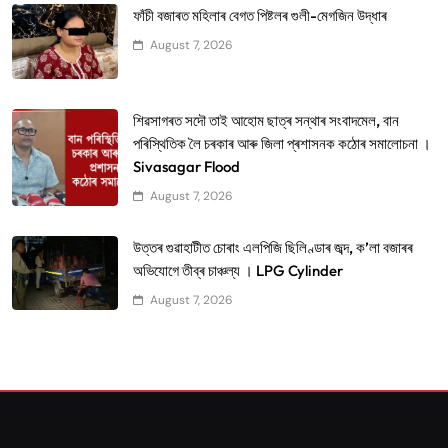
ফাঁচী বজাৰত মহিলাৰ বেগত পিষ্টলৰ গুলী-মেগজিন উদ্ধাৰ
August 7, 2026
শিৱসাগৰত সদৌ তাই আহোম ছাত্ৰ সন্থাৰ সংবাদমেল, বান
পৰিস্থিতিক লৈ চৰকাৰ আৰু জিলা প্ৰশাসনক কঠোৰ সমালোচনা ।
Sivasagar Flood
August 7, 2026
উত্তৰ গুৱাহাটীত চোৰাং এলপিজি ছিলিণ্ডাৰ জব্দ, ক’লা বজাৰৰ
অভিযোগে তীব্ৰ চাঞ্চল্য । LPG Cylinder
August 7, 2026