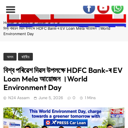
Skip
Home
2026
June
5
to
বিশ্ব পৰিৱেশ দিৱস উপলক্ষে HDFC Bank-ৰ EV Loan Mela আয়োজন ।World
content
Environment Day
অসম
ৰাষ্ট্ৰীয়
বিশ্ব পৰিৱেশ দিৱস উপলক্ষে HDFC Bank-ৰ EV
Loan Mela আয়োজন ।World
Environment Day
N24 Assam
June 5, 2026
0
1 Mins