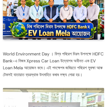
World Environment Day । বিশ্ব পৰিৱেশ দিৱস উপলক্ষে HDFC
Bank-এ নিজৰ Xpress Car Loan উদ্যোগৰ অধীনত এক EV
Loan Mela আয়োজন কৰে। এই পদক্ষেপৰ জৰিয়তে পৰিৱেশ সুৰক্ষা আৰু
টেকসই যাতায়াত ব্যৱস্থাক উৎসাহিত কৰাৰ লক্ষ্য লোৱা হয়।