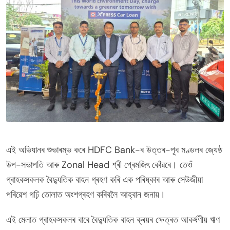
এই অভিযানৰ শুভাৰম্ভ কৰে HDFC Bank-ৰ উত্তৰ-পূব মণ্ডলৰ জ্যেষ্ঠ
উপ-সভাপতি আৰু Zonal Head শ্ৰী প্ৰেমজিৎ কোঁৱৰে। তেওঁ
গ্ৰাহকসকলক বৈদ্যুতিক বাহন গ্ৰহণ কৰি এক পৰিষ্কাৰ আৰু সেউজীয়া
পৰিৱেশ গঢ়ি তোলাত অংশগ্ৰহণ কৰিবলৈ আহ্বান জনায়।
এই মেলাত গ্ৰাহকসকলৰ বাবে বৈদ্যুতিক বাহন ক্ৰয়ৰ ক্ষেত্ৰত আকৰ্ষণীয় ঋণ