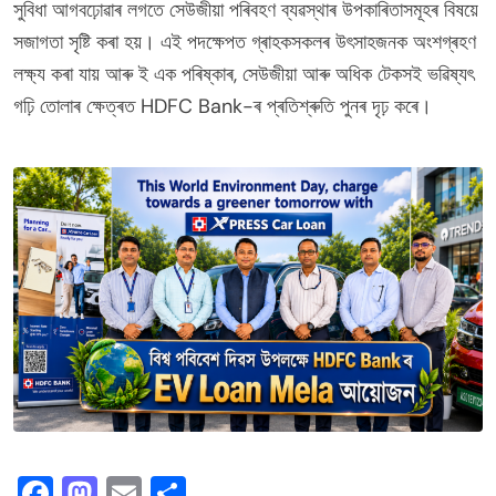
সুবিধা আগবঢ়োৱাৰ লগতে সেউজীয়া পৰিবহণ ব্যৱস্থাৰ উপকাৰিতাসমূহৰ বিষয়ে
সজাগতা সৃষ্টি কৰা হয়। এই পদক্ষেপত গ্ৰাহকসকলৰ উৎসাহজনক অংশগ্ৰহণ
লক্ষ্য কৰা যায় আৰু ই এক পৰিষ্কাৰ, সেউজীয়া আৰু অধিক টেকসই ভৱিষ্যৎ
গঢ়ি তোলাৰ ক্ষেত্ৰত HDFC Bank-ৰ প্ৰতিশ্ৰুতি পুনৰ দৃঢ় কৰে।
Facebook
Mastodon
Email
Share