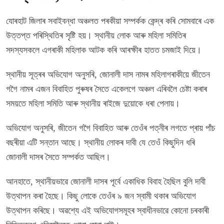
যোৰহাট জিলাৰ সবাইবন্ধা অঞ্চলত পৰকীয়া সম্পৰ্কক কেন্দ্ৰ কৰি সোমবাৰে এক
উত্তপ্ত পৰিস্থিতিৰ সৃষ্টি হয়। স্থানীয় লোক আৰু মহিলা সমিতিৰ
সদস্যসকলে এগৰাকী মহিলাক আটক কৰি আৰক্ষীৰ হাতত চমজাই দিয়ে।
স্থানীয় সূত্ৰৰ অভিযোগ অনুসৰি, জোনালী দাস নামৰ মহিলাগৰাকীয়ে জীতেন
গগৈ নামৰ এজন বিবাহিত পুৰুষৰ সৈতে একেলগে অঞ্চল এৰিবলৈ চেষ্টা কৰাৰ
সময়তে মহিলা সমিতি আৰু স্থানীয় ৰাইজে দুয়োকে ধৰা পেলায়।
অভিযোগ অনুসৰি, জীতেন গগৈ বিবাহিত আৰু তেওঁৰ পত্নীৰ লগতে প্ৰায় পাঁচ
বছৰীয়া এটি সন্তান আছে। স্থানীয় লোকৰ দাবী যে তেওঁ কিছুদিন ধৰি
জোনালী দাসৰ সৈতে সম্পৰ্কত আছিল।
আনহাতে, স্থানীয়ভাৱে জোনালী দাসৰ পূৰ্বে একাধিক বিবাহ হৈছিল বুলি দাবী
উত্থাপন কৰা হৈছে। কিছু লোকে তেওঁৰ ৯ জন স্বামী থকাৰ অভিযোগ
উত্থাপন কৰিছে। অৱশ্যে এই অভিযোগসমূহৰ স্বাধীনভাৱে কোনো চৰকাৰী