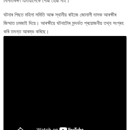
নিশ্চিতকৰণ এতিয়ালৈকে পোৱা হোৱা নাই।
ঘটনাৰ পিছত মহিলা সমিতি আৰু স্থানীয় ৰাইজে জোনালী দাসক আৰক্ষীৰ
জিম্মাত চমজাই দিয়ে। আৰক্ষীয়ে ঘটনাটোৰ সন্দৰ্ভত প্ৰয়োজনীয় তথ্য সংগ্ৰহ
কৰি তদন্ত আৰম্ভ কৰিছে।