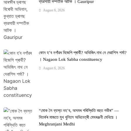
ব্যৱসায়ী দম্পতীক আটক । Gauripur
August 6, 2026
কোন হ’ব নগাঁৱৰ বিজেপি প্ৰাৰ্থী? অভিজিৎ নাথ নে দেৱাশিস শৰ্মা?
। Nagaon Lok Sabha constituency
August 6, 2026
“মোক লৈ ব্যস্ত নহ’ব, অসমৰ পৰিস্থিতি বহুত গভীৰ” —
বিতৰ্কৰ মাজতে মুখ খুলিলে অভিনেত্ৰী মেঘৰঞ্জনী মেধিয়ে ।
Meghranjani Medhi