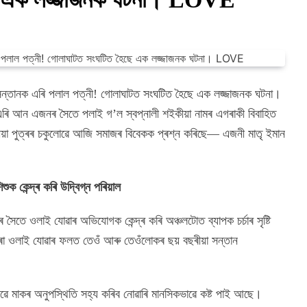
 সন্তানক এৰি পলাল পত্নী!​ গোলাঘাটত সংঘটিত হৈছে এক লজ্জাজনক ঘটনা।
 এৰি আন এজনৰ সৈতে পলাই গ’ল স্বপ্নালী শইকীয়া নামৰ এগৰাকী বিবাহিত
ীয়া পুত্ৰৰ চকুলোৱে আজি সমাজৰ বিবেকক প্ৰশ্ন কৰিছে— এজনী মাতৃ ইমান
 কেন্দ্ৰ কৰি উদ্বিগ্ন পৰিয়াল
ৈতে ওলাই যোৱাৰ অভিযোগক কেন্দ্ৰ কৰি অঞ্চলটোত ব্যাপক চর্চাৰ সৃষ্টি
পৰা ওলাই যোৱাৰ ফলত তেওঁ আৰু তেওঁলোকৰ ছয় বছৰীয়া সন্তান
ৱে মাকৰ অনুপস্থিতি সহ্য কৰিব নোৱাৰি মানসিকভাৱে কষ্ট পাই আছে।