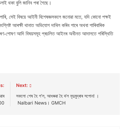
 চলাই থকা বুলি জানিব পৰা গৈছে।
 পাৰি, সেই বিষয়ে আইনী বিশেষজ্ঞসকলে জনোৱা মতে, যদি কোনো পক্ষই
 সংশ্লিষ্ট আৰক্ষী থানাত অভিযোগ দাখিল কৰিব পাৰে অথবা পাৰিবাৰিক
 ভৰণ-পোষণ আদি বিষয়সমূহ প্ৰচলিত আইনৰ অধীনত আদালতে পৰিস্থিতি
s:
Next:
ৱাৰ
সকলো শেষ হৈ গ’ল, আধৰুৱা হৈ ৰ’ল মৃদুমুদ্ৰাৰ সপোন! ।
500
Nalbari News। GMCH