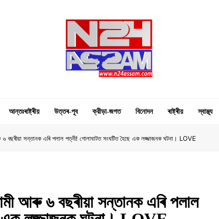
N24 Assam
Digital Channel
আন্তঃৰাষ্ট্ৰীয়
উত্তৰ-পূব
ক্রীড়া-জগত
বিনোদন
ৰাষ্ট্ৰীয়
স্বাস্থ্য
 আৰু ৬ বছৰীয়া সন্তানক এৰি পলাল পত্নী!​ গোলাঘাটত সংঘটিত হৈছে এক লজ্জাজনক ঘটনা। LOVE
বামী আৰু ৬ বছৰীয়া সন্তানক এৰি পলাল
ৈছে এক লজ্জাজনক ঘটনা। LOVE