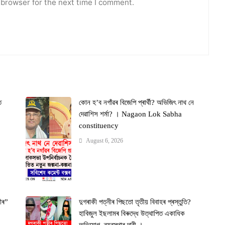
 browser for the next time I comment.
ত
কোন হ’ব নগাঁৱৰ বিজেপি প্ৰাৰ্থী? অভিজিৎ নাথ নে
দেৱাশিস শৰ্মা? । Nagaon Lok Sabha
constituency
August 6, 2026
ীৰ”
দুগৰাকী পত্নীৰ পিছতো তৃতীয় বিবাহৰ প্ৰস্তুতি?
ী
হাবিজুল ইছলামৰ বিৰুদ্ধে উত্থাপিত একাধিক
অভিযোগ, ব্যৱস্থাৰ দাবী ।