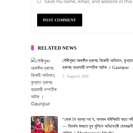
Save my name, email, and website in this
RELATED NEWS
গৌৰীপুৰত আৰক্ষীৰ ড্ৰাগছ বিৰোধী অভিযান, কুখ্যা
ড্ৰাগছ ব্যৱসায়ী দম্পতীক আটক । Gauripur
August 6, 2026
“মোক লৈ ব্যস্ত নহ’ব, অসমৰ পৰিস্থিতি বহুত গভ
— বিতৰ্কৰ মাজতে মুখ খুলিলে অভিনেত্ৰী মেঘৰঞ্জন
মেধিয়ে । Meghranjani Medhi