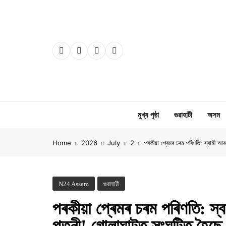
Skip
to
content
মুখ্য পৃষ্ঠা
গুৱাহাটী
অসম
Home
2026
July
2
পৰকীয়া প্ৰেমৰ চৰম পৰিণতি: স্বামী
N24 Assam
গুৱাহাটী
পৰকীয়া প্ৰেমৰ চৰম পৰিণতি: স্
পত্নী!​ গোলাঘাটত সংঘটিত হ