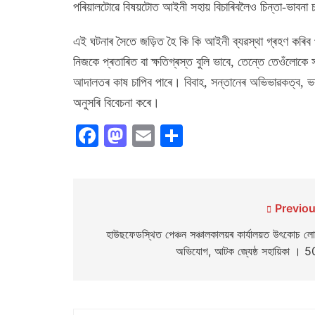
পৰিয়ালটোৱে বিষয়টোত আইনী সহায় বিচাৰিবলৈও চিন্তা-ভাবনা
এই ঘটনাৰ সৈতে জড়িত হৈ কি কি আইনী ব্যৱস্থা গ্ৰহণ কৰিব
নিজকে প্ৰতাৰিত বা ক্ষতিগ্ৰস্ত বুলি ভাবে, তেন্তে তেওঁলোকে
আদালতৰ কাষ চাপিব পাৰে। বিবাহ, সন্তানেৰ অভিভাৱকত্ব,
অনুসৰি বিবেচনা কৰে।
Facebook
Mastodon
Email
Share
Post
Previou
navigation
হাউছফেডস্থিত পেঞ্চন সঞ্চালকালয়ৰ কাৰ্যালয়ত উৎকোচ লো
অভিযোগ, আটক জ্যেষ্ঠ সহায়িকা । 