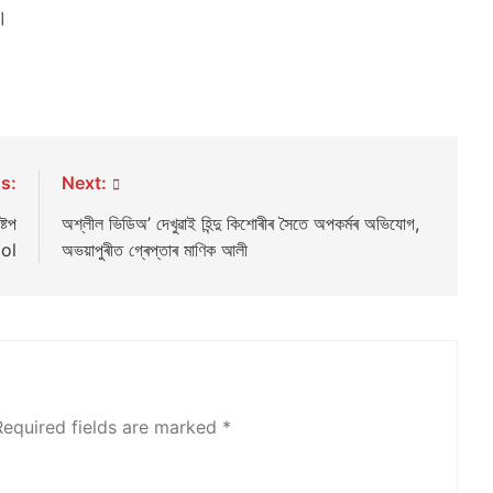
ব।
s:
Next:
্টেপ
অশ্লীল ভিডিঅ’ দেখুৱাই হিন্দু কিশোৰীৰ সৈতে অপকর্মৰ অভিযোগ,
ool
অভয়াপুৰীত গ্ৰেপ্তাৰ মাণিক আলী
Required fields are marked
*