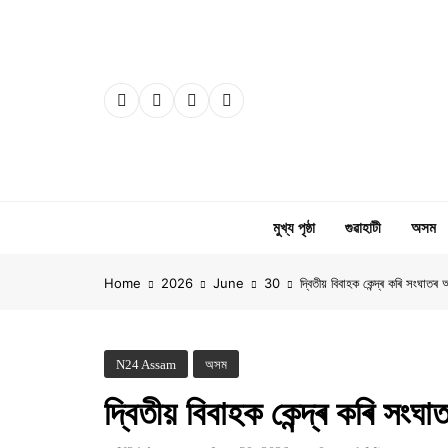
Skip
to
content
মুখ্য পৃষ্ঠা
গুৱাহাটী
অসম
Home
2026
June
30
দ্বিতীয় বিবাহক কেন্দ্ৰ কৰি সংঘাত
N24 Assam
অসম
দ্বিতীয় বিবাহক কেন্দ্ৰ কৰি স