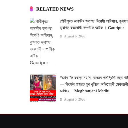
RELATED NEWS
গৌৰীপুৰত আৰক্ষীৰ ড্ৰাগছ বিৰোধী অভিযান, কুখ্যা
ড্ৰাগছ ব্যৱসায়ী দম্পতীক আটক । Gauripur
August 6, 2026
“মোক লৈ ব্যস্ত নহ’ব, অসমৰ পৰিস্থিতি বহুত গভ
— বিতৰ্কৰ মাজতে মুখ খুলিলে অভিনেত্ৰী মেঘৰঞ্জন
মেধিয়ে । Meghranjani Medhi
August 5, 2026