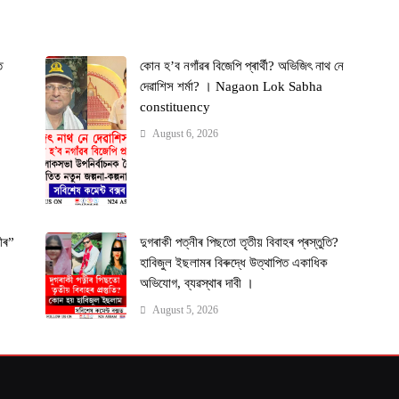
ত
কোন হ’ব নগাঁৱৰ বিজেপি প্ৰাৰ্থী? অভিজিৎ নাথ নে
দেৱাশিস শৰ্মা? । Nagaon Lok Sabha
constituency
August 6, 2026
ীৰ”
দুগৰাকী পত্নীৰ পিছতো তৃতীয় বিবাহৰ প্ৰস্তুতি?
ী
হাবিজুল ইছলামৰ বিৰুদ্ধে উত্থাপিত একাধিক
অভিযোগ, ব্যৱস্থাৰ দাবী ।
August 5, 2026