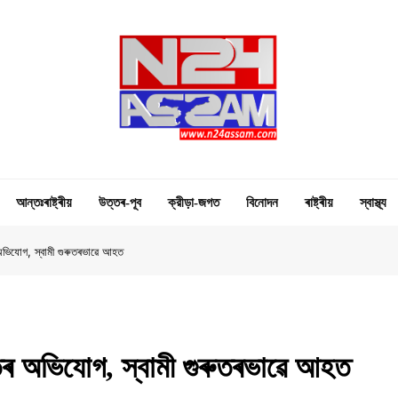
N24 Assam
Digital Channel
আন্তঃৰাষ্ট্ৰীয়
উত্তৰ-পূব
ক্রীড়া-জগত
বিনোদন
ৰাষ্ট্ৰীয়
স্বাস্থ্য
ৰ অভিযোগ, স্বামী গুৰুতৰভাৱে আহত
ংঘাতৰ অভিযোগ, স্বামী গুৰুতৰভাৱে আহত