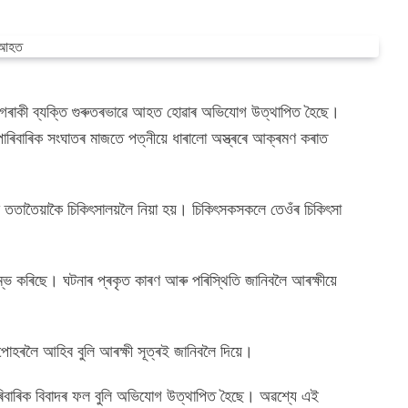
ত এগৰাকী ব্যক্তি গুৰুতৰভাৱে আহত হোৱাৰ অভিযোগ উত্থাপিত হৈছে।
ৰ পাৰিবাৰিক সংঘাতৰ মাজতে পত্নীয়ে ধাৰালো অস্ত্ৰৰে আক্ৰমণ কৰাত
ততাতৈয়াকৈ চিকিৎসালয়লৈ নিয়া হয়। চিকিৎসকসকলে তেওঁৰ চিকিৎসা
ভ কৰিছে। ঘটনাৰ প্ৰকৃত কাৰণ আৰু পৰিস্থিতি জানিবলৈ আৰক্ষীয়ে
 পোহৰলৈ আহিব বুলি আৰক্ষী সূত্ৰই জানিবলৈ দিয়ে।
ৱা পাৰিবাৰিক বিবাদৰ ফল বুলি অভিযোগ উত্থাপিত হৈছে। অৱশ্যে এই