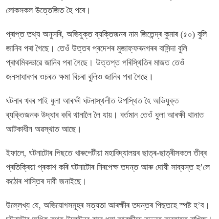
লোকসকল উত্তেজিত হৈ পৰে।
প্ৰাপ্ত তথ্য অনুসৰি, অভিযুক্ত ব্যক্তিজনৰ নাম জিতেন্দ্ৰ কুমাৰ (৫০) বুলি
জানিব পৰা গৈছে। তেওঁ উত্তৰ প্ৰদেশৰ মুজাফ্ফৰনগৰৰ বাসিন্দা বুলি
প্ৰাথমিকভাৱে জানিব পৰা গৈছে। উত্তপ্ত পৰিস্থিতিৰ মাজত তেওঁ
জনসাধাৰণৰ ওচৰত ক্ষমা বিচৰা বুলিও জানিব পৰা গৈছে।
ঘটনাৰ খবৰ পাই ধুলা আৰক্ষী ঘটনাস্থলীত উপস্থিত হৈ অভিযুক্ত
ব্যক্তিজনক উদ্ধাৰ কৰি থানালৈ লৈ যায়। বৰ্তমান তেওঁ ধুলা আৰক্ষী থানাত
আটকাধীন অৱস্থাত আছে।
ইফালে, ঘটনাটোৰ পিছতে খাৰুপেটীয়া মহাবিদ্যালয়ৰ ছাত্ৰ-ছাত্ৰীসকলে তীব্ৰ
প্ৰতিক্ৰিয়া প্ৰকাশ কৰি ঘটনাটোৰ নিৰপেক্ষ তদন্ত আৰু দোষী সাব্যস্ত হ’লে
কঠোৰ শাস্তিৰ দাবী জনাইছে।
উল্লেখ্য যে, অভিযোগসমূহৰ সত্যতা আৰক্ষীৰ তদন্তৰ পিছতহে স্পষ্ট হ’ব।