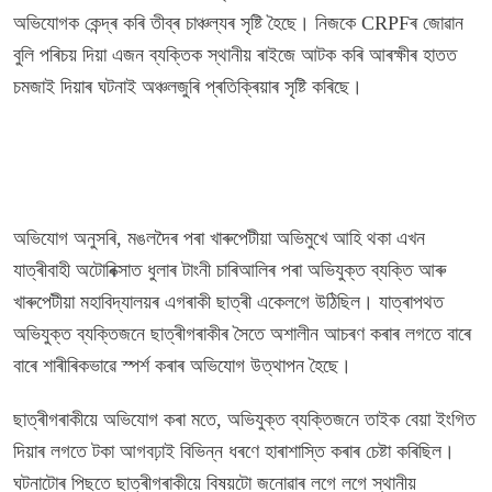
অভিযোগক কেন্দ্ৰ কৰি তীব্ৰ চাঞ্চল্যৰ সৃষ্টি হৈছে। নিজকে CRPFৰ জোৱান
বুলি পৰিচয় দিয়া এজন ব্যক্তিক স্থানীয় ৰাইজে আটক কৰি আৰক্ষীৰ হাতত
চমজাই দিয়াৰ ঘটনাই অঞ্চলজুৰি প্ৰতিক্ৰিয়াৰ সৃষ্টি কৰিছে।
অভিযোগ অনুসৰি, মঙলদৈৰ পৰা খাৰুপেটীয়া অভিমুখে আহি থকা এখন
যাত্ৰীবাহী অটোৰিক্সাত ধুলাৰ টাংনী চাৰিআলিৰ পৰা অভিযুক্ত ব্যক্তি আৰু
খাৰুপেটীয়া মহাবিদ্যালয়ৰ এগৰাকী ছাত্ৰী একেলগে উঠিছিল। যাত্ৰাপথত
অভিযুক্ত ব্যক্তিজনে ছাত্ৰীগৰাকীৰ সৈতে অশালীন আচৰণ কৰাৰ লগতে বাৰে
বাৰে শাৰীৰিকভাৱে স্পৰ্শ কৰাৰ অভিযোগ উত্থাপন হৈছে।
ছাত্ৰীগৰাকীয়ে অভিযোগ কৰা মতে, অভিযুক্ত ব্যক্তিজনে তাইক বেয়া ইংগিত
দিয়াৰ লগতে টকা আগবঢ়াই বিভিন্ন ধৰণে হাৰাশাস্তি কৰাৰ চেষ্টা কৰিছিল।
ঘটনাটোৰ পিছতে ছাত্ৰীগৰাকীয়ে বিষয়টো জনোৱাৰ লগে লগে স্থানীয়