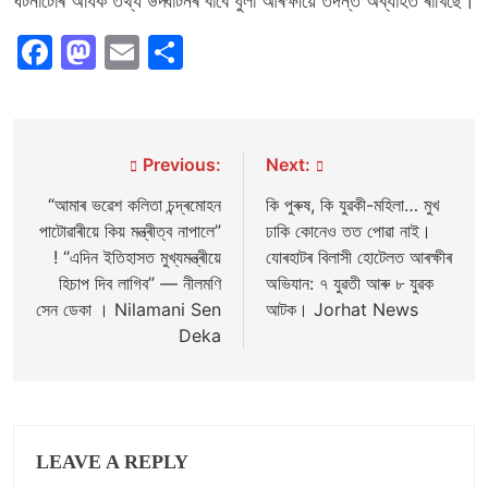
ঘটনাটোৰ অধিক তথ্য উদ্ঘাটনৰ বাবে ধুলা আৰক্ষীয়ে তদন্ত অব্যাহত ৰাখিছে।
Facebook
Mastodon
Email
Share
Post
Previous:
Next:
navigation
“আমাৰ ভৱেশ কলিতা চন্দ্ৰমোহন
কি পুৰুষ, কি যুৱকী-মহিলা… মুখ
পাটোৱাৰীয়ে কিয় মন্ত্ৰীত্ব নাপালে”
ঢাকি কোনেও তত পোৱা নাই।
! “এদিন ইতিহাসত মুখ্যমন্ত্ৰীয়ে
যোৰহাটৰ বিলাসী হোটেলত আৰক্ষীৰ
হিচাপ দিব লাগিব” — নীলমণি
অভিযান: ৭ যুৱতী আৰু ৮ যুৱক
সেন ডেকা । Nilamani Sen
আটক। Jorhat News
Deka
LEAVE A REPLY