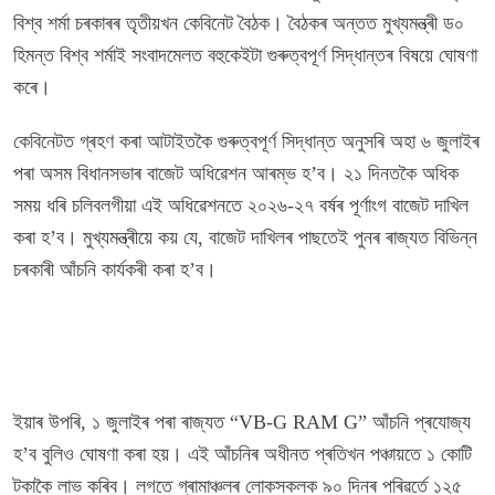
বিশ্ব শৰ্মা চৰকাৰৰ তৃতীয়খন কেবিনেট বৈঠক। বৈঠকৰ অন্তত মুখ্যমন্ত্ৰী ড০
হিমন্ত বিশ্ব শৰ্মাই সংবাদমেলত বহুকেইটা গুৰুত্বপূৰ্ণ সিদ্ধান্তৰ বিষয়ে ঘোষণা
কৰে।
কেবিনেটত গ্ৰহণ কৰা আটাইতকৈ গুৰুত্বপূৰ্ণ সিদ্ধান্ত অনুসৰি অহা ৬ জুলাইৰ
পৰা অসম বিধানসভাৰ বাজেট অধিৱেশন আৰম্ভ হ’ব। ২১ দিনতকৈ অধিক
সময় ধৰি চলিবলগীয়া এই অধিৱেশনতে ২০২৬-২৭ বৰ্ষৰ পূৰ্ণাংগ বাজেট দাখিল
কৰা হ’ব। মুখ্যমন্ত্ৰীয়ে কয় যে, বাজেট দাখিলৰ পাছতেই পুনৰ ৰাজ্যত বিভিন্ন
চৰকাৰী আঁচনি কাৰ্যকৰী কৰা হ’ব।
ইয়াৰ উপৰি, ১ জুলাইৰ পৰা ৰাজ্যত “VB-G RAM G” আঁচনি প্ৰযোজ্য
হ’ব বুলিও ঘোষণা কৰা হয়। এই আঁচনিৰ অধীনত প্ৰতিখন পঞ্চায়তে ১ কোটি
টকাকৈ লাভ কৰিব। লগতে গ্ৰামাঞ্চলৰ লোকসকলক ৯০ দিনৰ পৰিৱৰ্তে ১২৫