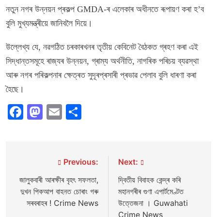
নতুন নগৰ উন্নয়ন প্ৰকল্প GMDA-ৰ এলেকাৰ অধীনতে ৰূপায়ণ কৰা হ’ব
বুলি মুখ্যমন্ত্ৰীয়ে জানিবলৈ দিয়ে।
উল্লেখ্য যে, নৱগঠিত চৰকাৰখনৰ তৃতীয় কেবিনেট বৈঠকত গ্ৰহণ কৰা এই
সিদ্ধান্তসমূহে ৰাজ্যৰ উন্নয়ন, গ্ৰাম্য অৰ্থনীতি, নাগৰিক পৰিচয় ব্যৱস্থা
আৰু নগৰ পৰিকল্পনাৰ ক্ষেত্ৰত সুদূৰপ্ৰসাৰী প্ৰভাৱ পেলাব বুলি ধাৰণা কৰা
হৈছে।
Facebook
Mastodon
Email
Share
Post
Previous:
Next:
navigation
জালুকবাৰী আৰক্ষীৰ বৃহৎ সফলতা,
দ্বিতীয় বিবাহক কেন্দ্ৰ কৰি
দুখন পিকআপ বাহনত চোৰাং গৰু
মহানগৰীৰ গুণা এপাৰ্টমেণ্টত
সৰবৰাহৰ ! Crime News
উত্তেজনা । Guwahati
Crime News