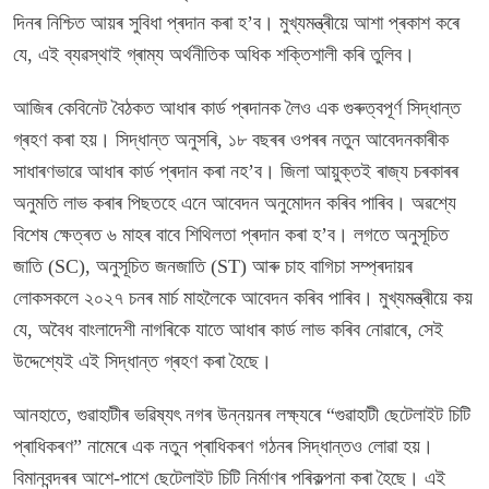
দিনৰ নিশ্চিত আয়ৰ সুবিধা প্ৰদান কৰা হ’ব। মুখ্যমন্ত্ৰীয়ে আশা প্ৰকাশ কৰে
যে, এই ব্যৱস্থাই গ্ৰাম্য অৰ্থনীতিক অধিক শক্তিশালী কৰি তুলিব।
আজিৰ কেবিনেট বৈঠকত আধাৰ কাৰ্ড প্ৰদানক লৈও এক গুৰুত্বপূৰ্ণ সিদ্ধান্ত
গ্ৰহণ কৰা হয়। সিদ্ধান্ত অনুসৰি, ১৮ বছৰৰ ওপৰৰ নতুন আবেদনকাৰীক
সাধাৰণভাৱে আধাৰ কাৰ্ড প্ৰদান কৰা নহ’ব। জিলা আয়ুক্তই ৰাজ্য চৰকাৰৰ
অনুমতি লাভ কৰাৰ পিছতহে এনে আবেদন অনুমোদন কৰিব পাৰিব। অৱশ্যে
বিশেষ ক্ষেত্ৰত ৬ মাহৰ বাবে শিথিলতা প্ৰদান কৰা হ’ব। লগতে অনুসূচিত
জাতি (SC), অনুসূচিত জনজাতি (ST) আৰু চাহ বাগিচা সম্প্ৰদায়ৰ
লোকসকলে ২০২৭ চনৰ মাৰ্চ মাহলৈকে আবেদন কৰিব পাৰিব। মুখ্যমন্ত্ৰীয়ে কয়
যে, অবৈধ বাংলাদেশী নাগৰিকে যাতে আধাৰ কাৰ্ড লাভ কৰিব নোৱাৰে, সেই
উদ্দেশ্যেই এই সিদ্ধান্ত গ্ৰহণ কৰা হৈছে।
আনহাতে, গুৱাহাটীৰ ভৱিষ্যৎ নগৰ উন্নয়নৰ লক্ষ্যৰে “গুৱাহাটী ছেটেলাইট চিটি
প্ৰাধিকৰণ” নামেৰে এক নতুন প্ৰাধিকৰণ গঠনৰ সিদ্ধান্তও লোৱা হয়।
বিমানবন্দৰৰ আশে-পাশে ছেটেলাইট চিটি নিৰ্মাণৰ পৰিকল্পনা কৰা হৈছে। এই