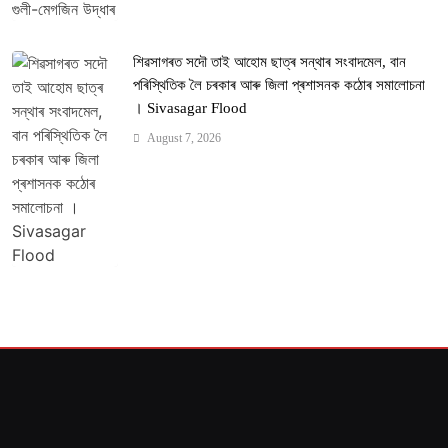
শিৱসাগৰত সদৌ তাই আহোম ছাত্ৰ সন্থাৰ সংবাদমেল, বান
পৰিস্থিতিক লৈ চৰকাৰ আৰু জিলা প্ৰশাসনক কঠোৰ সমালোচনা
। Sivasagar Flood
August 7, 2026