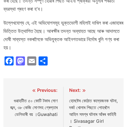
কৰা হৈছে। তদন্ত সম্পূৰ্ণ হোৱাৰ পিছত আইনী প্ৰক্ৰিয়া অনুসৰি পৰৱৰ্তী
ব্যৱস্থা গ্ৰহণ কৰা হ’ব।
উল্লেখযোগ্য যে, এই অভিযোগসমূহ ভুক্তভোগী মহিলাই দাখিল কৰা এজাহাৰৰ
ভিত্তিত উত্থাপিত হৈছে। আৰক্ষীৰ তদন্ত অব্যাহত আছে আৰু আদালতে
দোষী সাব্যস্ত নকৰালৈকে অভিযুক্তক আইনগতভাৱে নিৰ্দোষ বুলি গণ্য কৰা
হয়।
Facebook
Mastodon
Email
Share
Post
Previous:
Next:
navigation
গুৱাহাটীত ৫০ কোটি টকাৰ সোণ
হোমষ্টেৰ কোঠাত ৰহস্যজনক ঘটনা,
জব্দ, ৩৮ কেজি সোণসহ গ্ৰেপ্তাৰ
দৰ্জা খোলাৰ পিছতে পোহৰলৈ
ডেলিভাৰী বয় ।Guwahati
আহিল সমগ্ৰ ঘটনাৰ আঁৰৰ কাহিনী
। Sivasagar Girl