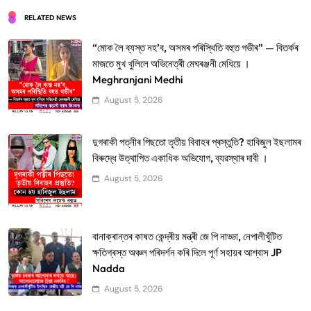
RELATED NEWS
“মোক লৈ ব্যস্ত নহ’ব, অসমৰ পৰিস্থিতি বহুত গভীৰ” — বিতৰ্কৰ
মাজতে মুখ খুলিলে অভিনেত্ৰী মেঘৰঞ্জনী মেধিয়ে ।
Meghranjani Medhi
August 5, 2026
দুগৰাকী পত্নীৰ পিছতো তৃতীয় বিবাহৰ প্ৰস্তুতি? হাবিজুল ইছলামৰ
বিৰুদ্ধে উত্থাপিত একাধিক অভিযোগ, ব্যৱস্থাৰ দাবী ।
August 5, 2026
বানাক্ৰান্তৰ কাষত কেন্দ্ৰীয় মন্ত্ৰী জে পি নাড্ডা, নেপালীখুঁটিত
ক্ষতিগ্ৰস্ত অঞ্চল পৰিদৰ্শন কৰি দিলে পূৰ্ণ সহায়ৰ আশ্বাস JP
Nadda
August 5, 2026