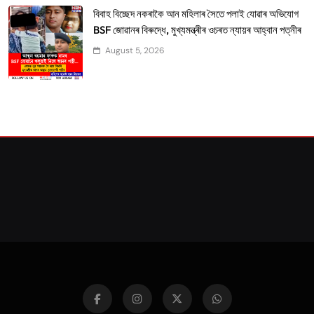
বিবাহ বিচ্ছেদ নকৰাকৈ আন মহিলাৰ সৈতে পলাই যোৱাৰ অভিযোগ
BSF জোৱানৰ বিৰুদ্ধে, মুখ্যমন্ত্ৰীৰ ওচৰত ন্যায়ৰ আহ্বান পত্নীৰ
August 5, 2026