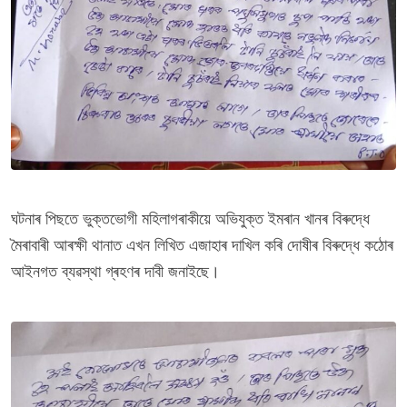
ঘটনাৰ পিছতে ভুক্তভোগী মহিলাগৰাকীয়ে অভিযুক্ত ইমৰান খানৰ বিৰুদ্ধে
মৈৰাবাৰী আৰক্ষী থানাত এখন লিখিত এজাহাৰ দাখিল কৰি দোষীৰ বিৰুদ্ধে কঠোৰ
আইনগত ব্যৱস্থা গ্ৰহণৰ দাবী জনাইছে।