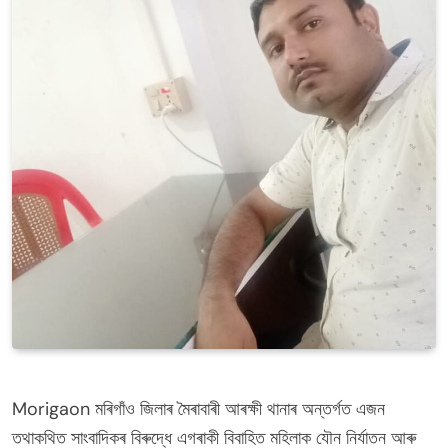
Morigaon মৰিগাঁও জিলাৰ মৈৰাবাৰী আৰক্ষী থানাৰ অন্তৰ্গত এজন
তথাকথিত সাংবাদিকৰ বিৰুদ্ধে এগৰাকী বিবাহিত মহিলাক যৌন নিৰ্যাতন আৰু