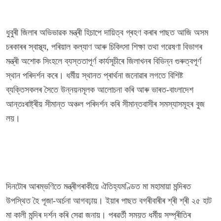
ধুবুৰী জিলাৰ অভিভাৱক মন্ত্ৰী হিচাপে দায়িত্ব গ্ৰহণ কৰাৰ পাছত আজি অসম
চৰকাৰৰ স্বাস্থ্য, পৰিয়াল কল্যাণ আৰু চিকিৎসা শিক্ষা তথা গৱেষণা বিভাগৰ
মন্ত্ৰী অশোক সিংহলে ব্যস্ততাপূৰ্ণ কাৰ্যসূচীৰে জিলাখনৰ বিভিন্ন গুৰুত্বপূৰ্ণ
স্থান পৰিদৰ্শন কৰে। ধৰ্মীয় স্থানত প্ৰাৰ্থনা জনোৱাৰ লগতে বিশিষ্ট
ব্যক্তিসকলৰ সৈতে উন্নয়নমূলক আলোচনা কৰি আৰু ভাৰত-বাংলাদেশ
আন্তঃৰাষ্ট্ৰীয় সীমান্ত অঞ্চল পৰিদৰ্শন কৰি সীমান্তবাসীৰ সমস্যাসমূহৰ বুজ
লয়।
দিনটোৰ আৰম্ভণিতে মন্ত্ৰীগৰাকীয়ে ঐতিহ্যমণ্ডিত মা মহামায়া মন্দিৰত
উপস্থিত হৈ পূজা-অৰ্চনা আগবঢ়ায়। ইয়াৰ পাছত বগৰীবাৰীৰ শ্ৰী শ্ৰী ২৫ হাট
মা কালী মন্দিৰ দৰ্শন কৰি সেৱা জনায়। পৰৱৰ্তী সময়ত ধৰ্মীয় সম্প্ৰীতিৰ