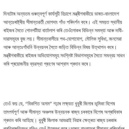
দিনটোৰ অন্যতম গুৰুত্বপূৰ্ণ কাৰ্যসূচী হিচাপে মন্ত্ৰীগৰাকীয়ে ভাৰত-বাংলাদেশ
আন্তঃৰাষ্ট্ৰীয় সীমান্তৱৰ্তী ভোগদাং গাঁও পৰিদৰ্শন কৰে। এই সময়ত স্থানীয়
ৰাইজৰ সৈতে পোনপটীয়া বাৰ্তালাপ কৰি তেওঁলোকৰ বিভিন্ন সমস্যা আৰু দাবী-
দাৱাসমূহৰ বুজ লয়। সীমান্তবাসীয়ে পথ-যোগাযোগ, মৌলিক সুবিধা, জনসেৱা
আৰু আন্তঃগাঁথনি উন্নয়নৰ সৈতে জড়িত বিভিন্ন বিষয় উত্থাপন কৰে।
মন্ত্ৰীগৰাকীয়ে ৰাইজৰ অভিযোগসমূহ সংশ্লিষ্ট বিভাগসমূহৰ সৈতে সমন্বয় সাধন
কৰি প্ৰয়োজনীয় ব্যৱস্থা গ্ৰহণৰ আশ্বাস প্ৰদান কৰে।
তেওঁ কয় যে, “বিকশিত অসম” গঢ়াৰ লক্ষ্যত ধুবুৰী জিলাৰ ভূমিকা বিশেষ
তাৎপৰ্যপূৰ্ণ আৰু সীমান্ত অঞ্চলৰ উন্নয়নক ৰাজ্য চৰকাৰে বিশেষ অগ্ৰাধিকাৰ
প্ৰদান কৰি আহিছে। ধুবুৰী জিলাক আগুৱাই নিয়াৰ ক্ষেত্ৰত ৰাজ্য চৰকাৰ
প্ৰতিশ্ৰুতিবদ্ধ বুলিও তেওঁ উল্লেখ কৰে।ভাৰত-বাংলাদেশ সীমান্ত পৰিদৰ্শনৰ