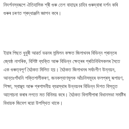
নিদৰ্শনস্বৰূপে ঐতিহাসিক শ্ৰী গুৰু তেগ বাহাদুৰ চাহিব গুৰুদ্বাৰা দৰ্শন কৰি
গুৰুৰ চৰণত শ্ৰদ্ধাঞ্জলি জ্ঞাপন কৰে।
ইয়াৰ পিছত ধুবুৰী আৱৰ্ত ভৱনৰ সন্মিলন কক্ষত জিলাখনৰ বিভিন্ন প্ৰান্তৰ
জ্যেষ্ঠ নাগৰিক, বিশিষ্ট ব্যক্তি আৰু বিভিন্ন ক্ষেত্ৰৰ প্ৰতিনিধিসকলৰ সৈতে
এক গুৰুত্বপূৰ্ণ বৈঠকত মিলিত হয়। বৈঠকত জিলাখনৰ সৰ্বাংগীণ উন্নয়ন,
আন্তঃগাঁথনি শক্তিশালীকৰণ, জনকল্যাণমূলক আঁচনিসমূহৰ ফলপ্ৰসূ ৰূপায়ণ,
শিক্ষা, স্বাস্থ্য আৰু প্ৰশাসনীয় ব্যৱস্থাৰ উন্নয়নৰ বিভিন্ন দিশত বিস্তৃত
আলোচনা কৰাৰ লগতে মত বিনিময় কৰে। বৈঠকত বিলাসীপাৰা বিধানসভা সমষ্টিৰ
বিধায়ক জিবেশ ৰয়ো উপস্থিত থাকে।