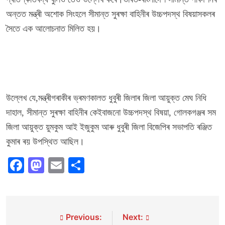
অন্তত মন্ত্ৰী অশোক সিংহলে সীমান্ত সুৰক্ষা বাহিনীৰ উচ্চপদস্থ বিষয়াসকলৰ
সৈতে এক আলোচনাত মিলিত হয়।
উল্লেখ যে,মন্ত্ৰীগৰাকীৰ ভ্ৰমণকালত ধুবুৰী জিলাৰ জিলা আয়ুক্ত মেঘ নিধি
দাহাল, সীমান্ত সুৰক্ষা বাহিনীৰ কেইবাজনো উচ্চপদস্থ বিষয়া, গোলকগঞ্জৰ সম
জিলা আয়ুক্ত য়ুমকুম আই ইজুকুম আৰু ধুবুৰী জিলা বিজেপিৰ সভাপতি ৰঞ্জিত
কুমাৰ ৰয় উপস্থিত আছিল।
Facebook
Mastodon
Email
Share
Post
Previous:
Next: