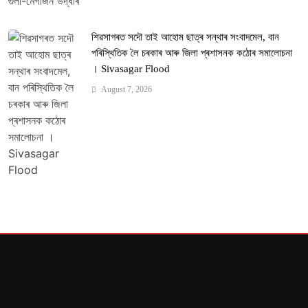
শিৱসাগৰত সদৌ তাই আহোম ছাত্ৰ সন্থাৰ সংবাদমেল, বান
পৰিস্থিতিক লৈ চৰকাৰ আৰু জিলা প্ৰশাসনক কঠোৰ সমালোচনা
। Sivasagar Flood
August 7, 2026