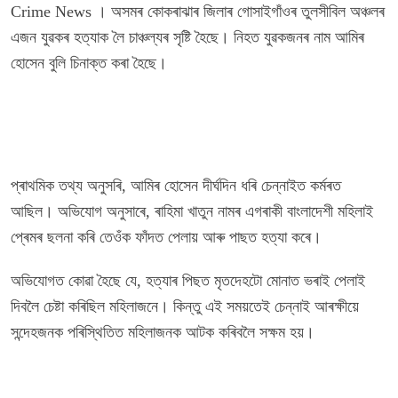
Crime News । অসমৰ কোকৰাঝাৰ জিলাৰ গোসাইগাঁওৰ তুলসীবিল অঞ্চলৰ
এজন যুৱকৰ হত্যাক লৈ চাঞ্চল্যৰ সৃষ্টি হৈছে। নিহত যুৱকজনৰ নাম আমিৰ
হোসেন বুলি চিনাক্ত কৰা হৈছে।
প্ৰাথমিক তথ্য অনুসৰি, আমিৰ হোসেন দীৰ্ঘদিন ধৰি চেন্নাইত কৰ্মৰত
আছিল। অভিযোগ অনুসাৰে, ৰাহিমা খাতুন নামৰ এগৰাকী বাংলাদেশী মহিলাই
প্ৰেমৰ ছলনা কৰি তেওঁক ফাঁদত পেলায় আৰু পাছত হত্যা কৰে।
অভিযোগত কোৱা হৈছে যে, হত্যাৰ পিছত মৃতদেহটো মোনাত ভৰাই পেলাই
দিবলৈ চেষ্টা কৰিছিল মহিলাজনে। কিন্তু এই সময়তেই চেন্নাই আৰক্ষীয়ে
সন্দেহজনক পৰিস্থিতিত মহিলাজনক আটক কৰিবলৈ সক্ষম হয়।