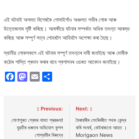
এই ঘটনাই অসমত বিশেষকৈ গোসাইগাঁও অঞ্চলত গভীৰ শোক আৰু
উত্তেজনাৰ সৃষ্টি কৰিছে। আৰক্ষীয়ে ঘটনাৰ সম্পৰ্কত অধিক তদন্ত আৰম্ভ
কৰিছে আৰু সম্পূৰ্ণ সত্য পোহৰলৈ আহিবলৈ অপেক্ষা কৰা হৈছে।
স্থানীয় লোকসকলে এই ঘটনাৰ সম্পূৰ্ণ তদন্তৰ দাবী জনাইছে আৰু দোষীক
কঠোৰ শাস্তি প্ৰদান কৰাৰ বাবে প্ৰশাসনৰ ওচৰত আবেদন জনাইছে।
Facebook
Mastodon
Email
Share
Post
Previous:
Next:
navigation
সোণাপুৰত প্ৰেমৰ নামত প্ৰৱঞ্চনা!
মৈৰাবাৰীৰ লেংৰিবৰীত পথক কেন্দ্ৰ
যুৱতীৰ গুৰুতৰ অভিযোগ কুশল
কৰি সংঘৰ্ষ, কেইবাজনো আহত ।
গোস্বামীৰ বিৰুদ্ধে
Morigaon News