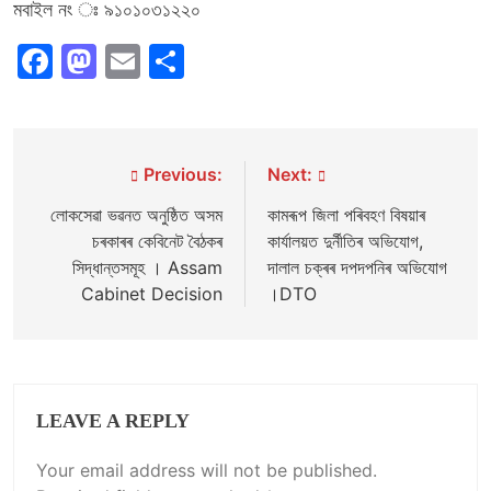
মবাইল নং ঃ ৯১০১০৩১২২০
Facebook
Mastodon
Email
Share
Post
Previous:
Next:
navigation
লোকসেৱা ভৱনত অনুষ্ঠিত অসম
কামৰূপ জিলা পৰিবহণ বিষয়াৰ
চৰকাৰৰ কেবিনেট বৈঠকৰ
কাৰ্যালয়ত দুৰ্নীতিৰ অভিযোগ,
সিদ্ধান্তসমূহ । Assam
দালাল চক্ৰৰ দপদপনিৰ অভিযোগ
Cabinet Decision
।DTO
LEAVE A REPLY
Your email address will not be published.