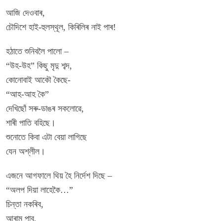
আজি দেওবাৰ,
চৌদিশে হাই-হুলস্থূল, কিৰিলিৰ নাই পাৰ!
হঠাতে শুনিবলৈ পালো –
“উহ-উহ” কিছু মৃদু শব্দ,
কোনোবাই আকৌ কৈছে-
“আহ-আহ কৈ”
দেখিছোঁ সৰু-ডাঙৰ সকলোৱে,
শাৰী পাতি বহিছে।
শুনোতে কিবা এটা বেয়া লাগিছে
যেন অশ্লীল।
এজনে আগফালে থিয় হৈ নিৰ্দেশ দিছে –
“অলপ দিয়া লাহেকৈ…”
চিন্তা নকৰিব,
আৰাম পাব,