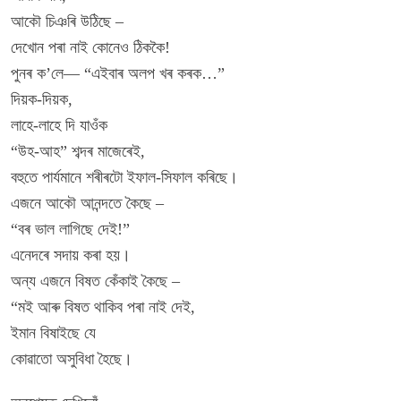
আকৌ চিঞৰি উঠিছে –
দেখোন পৰা নাই কোনেও ঠিককৈ!
পুনৰ ক’লে— “এইবাৰ অলপ খৰ কৰক…”
দিয়ক-দিয়ক,
লাহে-লাহে দি যাওঁক
“উহ-আহ” শব্দৰ মাজেৰেই,
বহুতে পাৰ্যমানে শৰীৰটো ইফাল-সিফাল কৰিছে।
এজনে আকৌ আনন্দতে কৈছে –
“বৰ ভাল লাগিছে দেই!”
এনেদৰে সদায় কৰা হয়।
অন্য এজনে বিষত কেঁকাই কৈছে –
“মই আৰু বিষত থাকিব পৰা নাই দেই,
ইমান বিষাইছে যে
কোৱাতো অসুবিধা হৈছে।