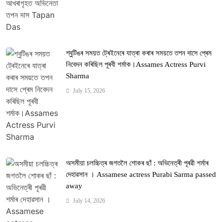
শ্বুটিঙৰ সময়ত ট্ৰেইনেৰে যাত্ৰা কৰাৰ সময়তে তপন দাসে প্ৰেম
নিবেদন কৰিছিল পূৰবী শৰ্মাক।Assames Actress Purvi
Sharma
July 15, 2026
অসমীয়া চলচ্চিত্ৰ জগতলৈ শোকৰ ছাঁ : অভিনেত্ৰী পূৰৱী শৰ্মাৰ
দেহাৱসান । Assamese actress Purabi Sarma passed
away
July 14, 2026