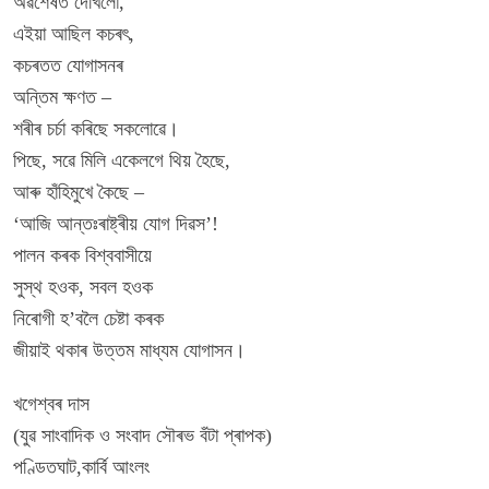
অৱশেষত দেখিলোঁ,
এইয়া আছিল কচৰৎ,
কচৰতত যোগাসনৰ
অন্তিম ক্ষণত –
শৰীৰ চৰ্চা কৰিছে সকলোৱে।
পিছে, সৱে মিলি একেলগে থিয় হৈছে,
আৰু হাঁহিমুখে কৈছে –
‘আজি আন্তঃৰাষ্ট্ৰীয় যোগ দিৱস’!
পালন কৰক বিশ্ববাসীয়ে
সুস্থ হওক, সবল হওক
নিৰোগী হ’বলৈ চেষ্টা কৰক
জীয়াই থকাৰ উত্তম মাধ্যম যোগাসন।
খগেশ্বৰ দাস
(যুৱ সাংবাদিক ও সংবাদ সৌৰভ বঁটা প্ৰাপক)
পণ্ডিতঘাট,কাৰ্বি আংলং