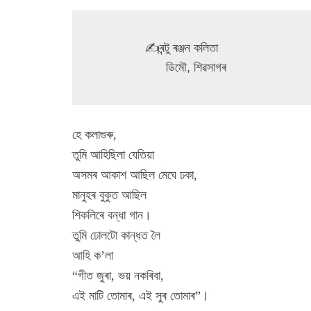
             ✍️ৰন্টু ৰঞ্জন কলিতা 

                   ডিমৌ, শিৱসাগৰ 
হে কলাগুৰু,
তুমি আহিছিলা যেতিয়া
অসমৰ আকাশ আছিল মেঘে ঢকা,
মানুহৰ বুকুত আছিল
শিকলিৰে বন্ধা গান।
তুমি ঢোলটো কান্ধত লৈ
আহি ক’লা
“গীত জুৰা, ভয় নকৰিবা,
এই মাটি তোমাৰ, এই সুৰ তোমাৰ”।