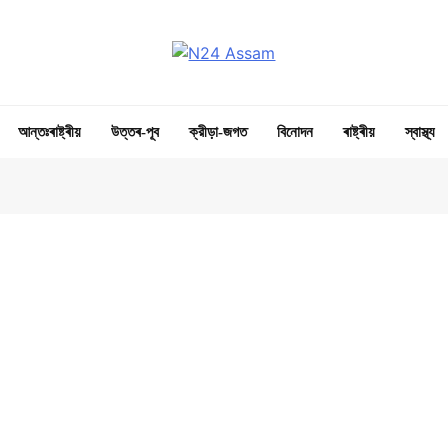
N24 Assam
Digital Channel
আন্তঃৰাষ্ট্ৰীয়
উত্তৰ-পূব
ক্রীড়া-জগত
বিনোদন
ৰাষ্ট্ৰীয়
স্বাস্থ্য