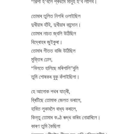
“শিল্পী হ’বলৈ প্ৰথমে মানুহ হ’ব লাগিব।
তোমাৰ তুলিত নিগৰি ওলাইছিল
দুখীয়াৰ হাঁহি, দুখীয়াৰ কান্দোন।
তোমাৰ নাচত জ্বলি উঠিছিল
বিদ্ৰোহৰ জুইকুৰা।
তোমাৰ গীতত বাজি উঠিছিল
মুক্তিৰ ঢোল,
“বিলতে হালিছে মৰিশালি”বুলি
তুমি শোষকৰ বুকু কঁপাইছিলা।
হে আলোক পথৰ যাত্ৰী,
ব্ৰিটিছে তোমাক জেলত ভৰালে,
হাবিত লুকাবলৈ বাধ্য কৰালে,
কিন্তু তোমাৰ কণ্ঠ ৰুদ্ধ কৰিব নোৱাৰিলে।
কাৰণ তুমি কৈছিলা