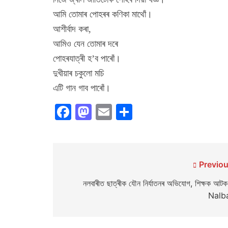
আমি তোমাৰ পোহৰৰ কণিকা মাথোঁ।
আশীৰ্বাদ কৰা,
আমিও যেন তোমাৰ দৰে
পোহৰযাত্ৰী হ’ব পাৰোঁ।
দুখীয়াৰ চকুলো মচি
এটি গান গাব পাৰোঁ।
Facebook
Mastodon
Email
Share
Post
Previou
navigation
নলবাৰীত ছাত্ৰীক যৌন নিৰ্যাতনৰ অভিযোগ, শিক্ষক আট
Nalba