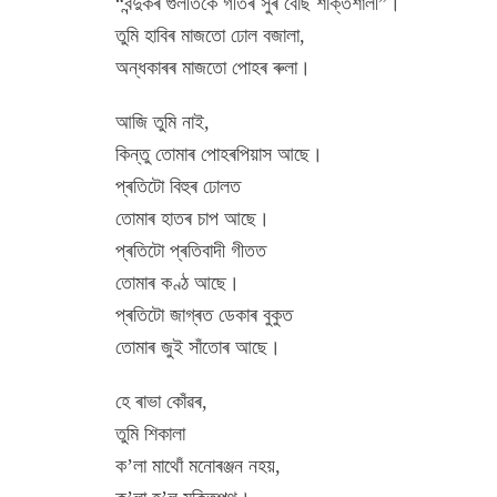
“বন্দুকৰ গুলীতকৈ গীতৰ সুৰ বেছি শক্তিশালী”।
তুমি হাবিৰ মাজতো ঢোল বজালা,
অন্ধকাৰৰ মাজতো পোহৰ ৰুলা।
আজি তুমি নাই,
কিন্তু তোমাৰ পোহৰপিয়াস আছে।
প্ৰতিটো বিহুৰ ঢোলত
তোমাৰ হাতৰ চাপ আছে।
প্ৰতিটো প্ৰতিবাদী গীতত
তোমাৰ কণ্ঠ আছে।
প্ৰতিটো জাগ্ৰত ডেকাৰ বুকুত
তোমাৰ জুই সাঁতোৰ আছে।
হে ৰাভা কোঁৱৰ,
তুমি শিকালা
ক’লা মাথোঁ মনোৰঞ্জন নহয়,