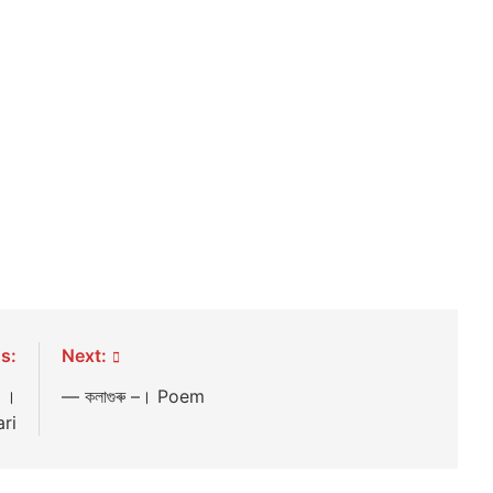
s:
Next:
ক ।
— কলাগুৰু –। Poem
ri