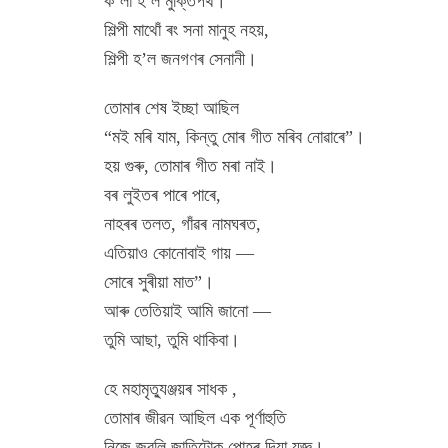
ক’লা হ’ল মুক্তিপথ।
শিল্পী মাথোঁ ৰং সনা মানুহ নহয়,
শিল্পী হ’ল জনগণৰ সেনানী।
তোমাৰ শেষ ইচ্ছা আছিল
“মই মৰি যাম, কিন্তু মোৰ গীত মৰিব নোৱাৰে”।
হয় গুৰু, তোমাৰ গীত মৰা নাই।
বৰ লুইতৰ পাৰে পাৰে,
নাহৰৰ তলত, গাঁৱৰ নামঘৰত,
এতিয়াও কোনোবাই গায় —
সোৰে সুৰীয়া মাত”।
আৰু তেতিয়াই আমি জানো —
তুমি আছা, তুমি থাকিবা।
হে মহামৃত্যুঞ্জয়ৰ সাধক ,
তোমাৰ জীৱন আছিল এক পূৰ্ণাহুতি
নিজে জ্বলি জাতিটোক পোহৰ দিয়া যজ্ঞ।