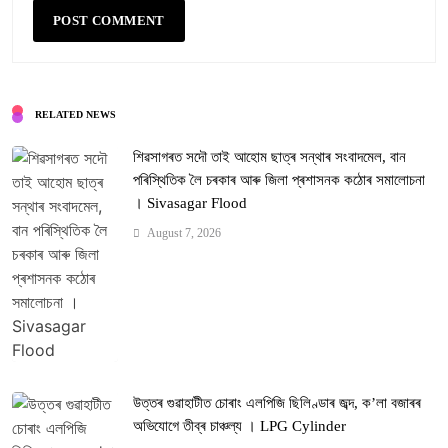
RELATED NEWS
শিৱসাগৰত সদৌ তাই আহোম ছাত্ৰ সন্থাৰ সংবাদমেল, বান
পৰিস্থিতিক লৈ চৰকাৰ আৰু জিলা প্ৰশাসনক কঠোৰ সমালোচনা
। Sivasagar Flood
August 7, 2026
উত্তৰ গুৱাহাটীত চোৰাং এলপিজি ছিলিণ্ডাৰ জব্দ, ক’লা বজাৰৰ
অভিযোগে তীব্ৰ চাঞ্চল্য । LPG Cylinder