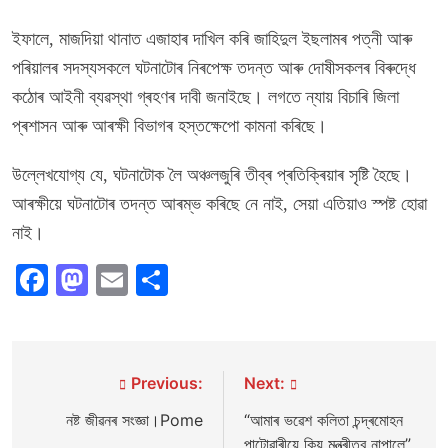
ইফালে, মাজদিয়া থানাত এজাহাৰ দাখিল কৰি জাহিদুল ইছলামৰ পত্নী আৰু
পৰিয়ালৰ সদস্যসকলে ঘটনাটোৰ নিৰপেক্ষ তদন্ত আৰু দোষীসকলৰ বিৰুদ্ধে
কঠোৰ আইনী ব্যৱস্থা গ্ৰহণৰ দাবী জনাইছে। লগতে ন্যায় বিচাৰি জিলা
প্ৰশাসন আৰু আৰক্ষী বিভাগৰ হস্তক্ষেপো কামনা কৰিছে।
উল্লেখযোগ্য যে, ঘটনাটোক লৈ অঞ্চলজুৰি তীব্ৰ প্ৰতিক্ৰিয়াৰ সৃষ্টি হৈছে।
আৰক্ষীয়ে ঘটনাটোৰ তদন্ত আৰম্ভ কৰিছে নে নাই, সেয়া এতিয়াও স্পষ্ট হোৱা
নাই।
Facebook
Mastodon
Email
Share
Post
Previous:
Next:
navigation
নষ্ট জীৱনৰ সংজ্ঞা।Pome
“আমাৰ ভৱেশ কলিতা চন্দ্ৰমোহন
পাটোৱাৰীয়ে কিয় মন্ত্ৰীত্ব নাপালে”