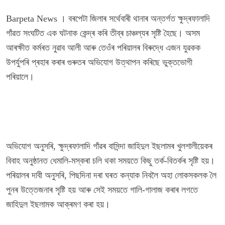
Barpeta News । বৰপেটা জিলাৰ সৰ্থেবাৰী থানাৰ অন্তৰ্গত ক্ষুদ্ৰফালাদি
গাঁৱত সংঘটিত এক ঘটনাক কেন্দ্ৰ কৰি তীব্ৰ চাঞ্চল্যৰ সৃষ্টি হৈছে। অসম
আৰক্ষীত কৰ্মৰত নুৱাব আলী আৰু তেওঁৰ পৰিয়ালৰ বিৰুদ্ধে এজন যুৱকক
উপৰ্যুপৰি প্ৰহাৰ কৰাৰ গুৰুতৰ অভিযোগ উত্থাপন কৰিছে ভুক্তভোগী
পৰিয়ালে।
অভিযোগ অনুসৰি, ক্ষুদ্ৰফালাদি গাঁৱৰ বাসিন্দা জাহিদুল ইছলামৰ খুলশালীয়েকৰ
বিবাহ অনুষ্ঠানত ধেমালি-মস্কৰা চলি থকা সময়তে কিছু তৰ্ক-বিতৰ্কৰ সৃষ্টি হয়।
পৰিয়ালৰ দাবী অনুসৰি, পিছদিনা দৰা ঘৰত কন্যাক নিবলৈ অহা লোকসকলক লৈ
পুনৰ উত্তেজনাৰ সৃষ্টি হয় আৰু সেই সময়তে গালি-গালাজ কৰাৰ লগতে
জাহিদুল ইছলামক আক্ৰমণ কৰা হয়।