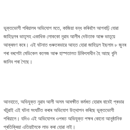
ভুক্তভোগী পৰিয়ালৰ অভিযোগ মতে, কাজিয়া বন্ধ কৰিবলৈ আগবাঢ়ি যোৱা
জাহিদুলৰ ভাতৃসহ একাধিক লোককো নুৱাব আলীৰ দেউতাক আৰু ভাতৃয়ে
আক্ৰমণ কৰে। এই ঘটনাত গুৰুতৰভাৱে আহত হোৱা জাহিদুল ইছলাম ৮ জুনৰ
পৰা বৰপেটা মেডিকেল কলেজ আৰু হাস্পতালত চিকিৎসাধীন হৈ আছে বুলি
জানিব পৰা গৈছে।
আনহাতে, অভিযুক্ত নুৱাব আলী অসম আৰক্ষীত কৰ্মৰত হোৱাৰ বাবেই প্ৰভাৱ
খটুৱাই এই ঘটনা সংঘটিত কৰাৰ অভিযোগ উত্থাপন কৰিছে ভুক্তভোগী
পৰিয়ালে। যদিও এই অভিযোগৰ ওপৰত অভিযুক্ত পক্ষৰ কোনো আনুষ্ঠানিক
প্ৰতিক্ৰিয়া এতিয়ালৈকে লাভ কৰা হোৱা নাই।