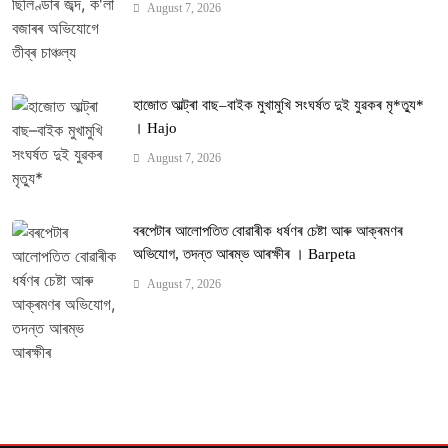
August 7, 2026
হাজোত আল্ট্ৰা বাছ–বাইক মুখামুখি সংঘৰ্ষত দুই যুৱকৰ মৃ*ত্যু*
। Hajo
August 7, 2026
বৰপেটাৰ আলোপতিত বোৱাৰীক ধৰ্ষণৰ চেষ্টা আৰু আক্ৰমণৰ
অভিযোগ, তদন্ত আৰম্ভ আৰক্ষীৰ । Barpeta
August 7, 2026