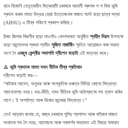
বাবে বিজেপি নেতৃত্বাধীন মিত্ৰজোঁট চৰকাৰে আদানী গ্ৰুপক শ শ বিঘা ভূমি
প্ৰদান কৰাৰ নামত উদ্ভৱ হোৱা উত্তেজনাৰ মাজত সদৌ বড়ো ছাত্ৰ সন্থা
(ABSU) এ তীব্ৰ গৰিহণা প্ৰকাশ কৰিছে।
চিৰাং জিলাৰ বিজনীৰ বড়ো লাওগাঁও খেলপথাৰত অনুষ্ঠিত
শ্বহীদ দিৱস
উপলক্ষে
বড়ো আন্দোলনৰ প্ৰথম শ্বহীদ
সুজিত নাৰ্জাৰী
ৰ স্মৃতিত আয়োজন কৰা সভাত
অংশ লৈ
এবছুৰ কেন্দ্ৰীয় সভাপতি দ্বীপেন বড়োই
এই মন্তব্য কৰে।
🔺
ভূমি প্ৰদানৰ নামত দমন নীতিৰ তীব্ৰ প্ৰতিবাদ
দ্বীপেন বড়োই কয়—
“ৰাইজৰ আবেগ, অনুভৱ আৰু সংস্কৃতিক গুৰুত্ব নিদিয়া কোনো সিদ্ধান্ত
গ্ৰহণযোগ্য নহয়। ভয়-ভীতি, দমন নীতিৰে ভূমি অধিগ্ৰহণৰ পথ ত্যাগ কৰিব
লাগে। ই অপৰ্যাপ্ত আৰু বিৰোধ জন্মোৱা সিদ্ধান্ত।”
তেওঁ আহ্বান জনায় যে, ৰাজ্য চৰকাৰে পুলিচ প্ৰশাসন আৰু ৰাইজৰ মাজত
সংঘাতৰ পথ লৈ নহয়, আলোচনা আৰু পৰামৰ্শৰ মাধ্যমত এই বিষয়ে সমাধান