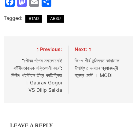
Facebook
Mastodon
Email
Share
Tagged:
BTAD
ABSU
Post
Previous:
Next:
navigation
“গৌৰৱ গগৈৰ সমালোচনাই
জি-৭ শীৰ্ষ সন্মিলনত কানাডাত
ৰাষ্ট্ৰীয়তাবাদক শক্তিশালী কৰে”:
উপস্থিত ভাৰতৰ প্ৰধানমন্ত্ৰী
দিলীপ শইকীয়াৰ তীব্ৰ প্ৰতিক্ৰিয়া
নৰেন্দ্ৰ মোদী । MODI
। Gaurav Gogoi
VS Dilip Saikia
LEAVE A REPLY