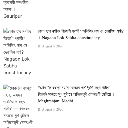
কোন হ’ব নগাঁৱৰ বিজেপি প্ৰাৰ্থী? অভিজিৎ নাথ নে দেৱাশিস শৰ্মা?
। Nagaon Lok Sabha constituency
August 6, 2026
“মোক লৈ ব্যস্ত নহ’ব, অসমৰ পৰিস্থিতি বহুত গভীৰ” —
বিতৰ্কৰ মাজতে মুখ খুলিলে অভিনেত্ৰী মেঘৰঞ্জনী মেধিয়ে ।
Meghranjani Medhi
August 5, 2026