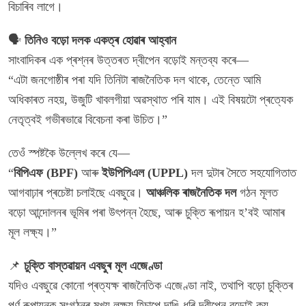
বিচাৰিব লাগে।
🗣️
তিনিও বড়ো দলক একত্ৰ হোৱাৰ আহ্বান
সাংবাদিকৰ এক প্ৰশ্নৰ উত্তৰত দ্বীপেন বড়োই মন্তব্য কৰে—
“এটা জনগোষ্ঠীৰ পৰা যদি তিনিটা ৰাজনৈতিক দল থাকে, তেন্তে আমি
অধিকাৰত নহয়, উজুটি খাবলগীয়া অৱস্থাত পৰি যাম। এই বিষয়টো প্ৰত্যেক
নেতৃত্বই গভীৰভাৱে বিবেচনা কৰা উচিত।”
তেওঁ স্পষ্টকৈ উল্লেখ কৰে যে—
“
বিপিএফ (BPF)
আৰু
ইউপিপিএল (UPPL)
দল দুটাৰ সৈতে সহযোগিতাত
আগবাঢ়াৰ প্ৰচেষ্টা চলাইছে এবছুৱে।
আঞ্চলিক ৰাজনৈতিক দল
গঠন মূলত
বড়ো আন্দোলনৰ ভূমিৰ পৰা উৎপন্ন হৈছে, আৰু চুক্তি ৰূপায়ন হ’বই আমাৰ
মূল লক্ষ্য।”
📌
চুক্তি বাস্তৱায়ন এবছুৰ মূল এজেণ্ডা
যদিও এবছুৱে কোনো প্ৰত্যক্ষ ৰাজনৈতিক এজেণ্ডা নাই, তথাপি বড়ো চুক্তিৰ
পূৰ্ণ ৰূপায়নক সংগঠনৰ মুখ্য লক্ষ্য হিচাপে দাঙি ধৰি দ্বীপেন বড়োই কয়—