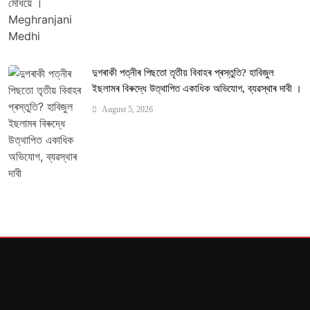
দুগৰাকী পত্নীৰ পিছতো তৃতীয় বিবাহৰ প্ৰস্তুতি? হাবিজুল
ইছলামৰ বিৰুদ্ধে উত্থাপিত একাধিক অভিযোগ, ব্যৱস্থাৰ দাবী ।
August 5, 2026