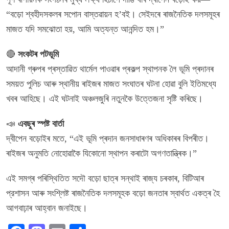
“বড়ো শ্বহীদসকলৰ সপোন বাস্তৱায়ন হ’বই। সেইদৰে ৰাজনৈতিক দলসমূহৰ
মাজত যদি সমঝোতা হয়, আমি অত্যন্ত আনন্দিত হম।”
🔴
সংকটৰ পটভূমি
আদানী গ্ৰুপৰ প্ৰস্তাৱিত থাৰ্মেল পাওৱাৰ প্ৰকল্প স্থাপনক লৈ ভূমি প্ৰদানৰ
সময়ত পুলিচ আৰু স্থানীয় ৰাইজৰ মাজত সংঘাতৰ ঘটনা হোৱা বুলি ইতিমধ্যে
খবৰ আহিছে। এই ঘটনাই অঞ্চলজুৰি নতুনকৈ উত্তেজনা সৃষ্টি কৰিছে।
📣
এবছুৰ স্পষ্ট বার্তা
দ্বীপেন বড়োইৰ মতে, “এই ভূমি প্ৰদান জনসাধাৰণৰ অধিকাৰৰ বিপৰীত।
ৰাইজৰ অনুমতি নোহোৱাকৈ যিকোনো স্থাপন কৰাটো অগণতান্ত্ৰিক।”
এই সমগ্ৰ পৰিস্থিতিত সদৌ বড়ো ছাত্ৰ সন্থাই ৰাজ্য চৰকাৰ, বিটিআৰ
প্রশাসন আৰু সংশ্লিষ্ট ৰাজনৈতিক দলসমূহক বড়ো জনতাৰ স্বাৰ্থত একত্ৰ হৈ
আগবাঢ়াৰ আহ্বান জনাইছে।