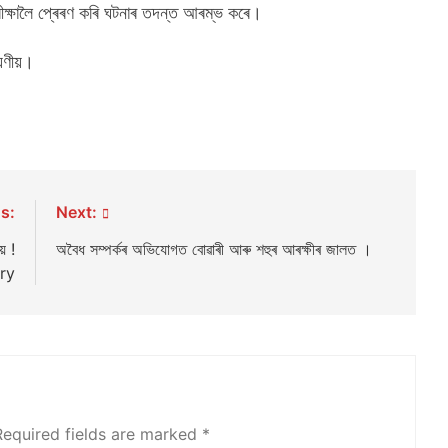
 পৰীক্ষালৈ প্ৰেৰণ কৰি ঘটনাৰ তদন্ত আৰম্ভ কৰে।
যণীয়।
s:
Next:
়ে !
অবৈধ সম্পৰ্কৰ অভিযোগত বোৱাৰী আৰু শহুৰ আৰক্ষীৰ জালত ।
ry
Required fields are marked
*