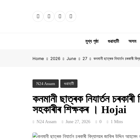
Skip
to
content
মুখ্য পৃষ্ঠা
গুৱাহাটী
অসম
Home
2026
June
27
কনমানী ছাত্ৰক নিযাৰ্তন চৰকাৰী বি
N24 Assam
গুৱাহাটী
কনমানী ছাত্ৰক নিযাৰ্তন চৰকাৰী 
সহকাৰীৰ শিক্ষকৰ । Hojai
N24 Assam
June 27, 2026
0
1 Mins