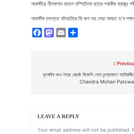
আৰক্ষীয়ে নীলবাগান মডেল হস্পিটেলত ছাত্ৰ গৰাকীৰ স্বাস্থ্য
আৰক্ষীৰ তদন্তত ঘটনাটোৱে কি ৰূপ লয় সেয়া সময়ত হ’ব লক্ষ্
Facebook
Mastodon
Email
Share
Post
Previou
navigation
ধৃতৰাষ্ট্ৰ ভাও লৈছে জ্যেষ্ঠ বিজেপি নেতা চন্দ্ৰমোহণ পাটোৱাৰীয
Chandra Mohan Patowa
LEAVE A REPLY
Your email address will not be published.