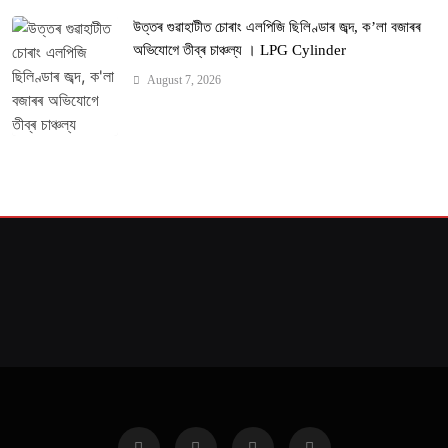
উত্তৰ গুৱাহাটীত চোৰাং এলপিজি ছিলিণ্ডাৰ জব্দ, ক’লা বজাৰৰ
অভিযোগে তীব্ৰ চাঞ্চল্য । LPG Cylinder
August 7, 2026