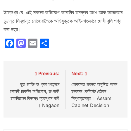
উল্লেখ্য যে, এই সকলো অভিযোগ আৰক্ষীৰ তদন্তৰ অংশ আৰু আদালতৰ
চূড়ান্ত সিদ্ধান্ত নোহোৱালৈকে অভিযুক্তক আইনগতভাৱে দোষী বুলি গণ্য
কৰা নহয়।
Facebook
Mastodon
Email
Share
Post
Previous:
Next:
navigation
ভুৱা জাতিগত প্ৰমাণপত্ৰৰে
লোকসেৱা ভৱনত অনুষ্ঠিত অসম
চৰকাৰী চাকৰিৰ অভিযোগ, দুগৰাকী
চৰকাৰৰ কেবিনেট বৈঠকৰ
চাকৰিয়ালৰ বিৰুদ্ধে ব্যৱস্থাৰ দাবী
সিদ্ধান্তসমূহ । Assam
। Nagaon
Cabinet Decision