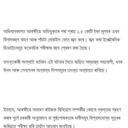
অভিযানকালত আৰক্ষীয়ে অভিযুক্তৰ পৰা প্ৰায় ১.৫ কোটি টকা মূল্যৰ এখন
বিলাসবহুল বাহন আৰু পাঁচটা মোবাইল ফোন জব্দ কৰে। জব্দ কৰা ইলেক্ট্ৰনিক
ডিভাইচসমূহ ফৰেনচিক পৰীক্ষাৰ বাবে প্ৰেৰণ কৰা হৈছে।
তদন্তকাৰী সংস্থাই বৰ্তমান এই ঘটনাৰ সৈতে জড়িত সম্ভাৱ্য সহযোগী, ধনৰ
উৎস আৰু লেনদেনৰ অন্যান্য দিশসমূহৰ তদন্ত অব্যাহত ৰাখিছে।
ইফালে, আৰক্ষীয়ে সাধাৰণ ৰাইজক বিনিয়োগ সম্পৰ্কীয় কোনো প্ৰস্তাৱ গ্ৰহণ
কৰাৰ পূৰ্বে চৰকাৰী অনুমোদন বা পৃষ্ঠপোষকতাৰ দাবীসমূহ বিশ্বাসযোগ্য সূত্ৰৰ
জৰিয়তে পৰীক্ষা কৰি চাবলৈ আহ্বান জনাইছে।