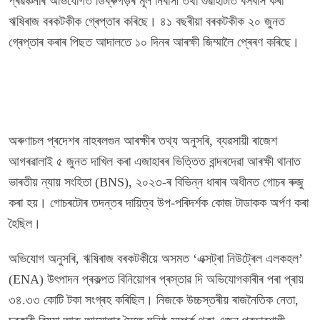
প্ৰৱঞ্চনাৰ অভিযোগত ডিব্ৰুগড়ৰ মূল নিবাসী তথা গুৱাহাটীত বসবাস কৰা
ঋষিৰাজ বৰকটকীক গ্ৰেপ্তাৰ কৰিছে। ৪১ বছৰীয়া বৰকটকীক ২০ জুনত
গ্ৰেপ্তাৰ কৰাৰ পিছত আদালতে ১০ দিনৰ আৰক্ষী জিম্মালৈ প্ৰেৰণ কৰিছে।
অৰুণাচল প্ৰদেশৰ নাহৰলগুন আৰক্ষীৰ তথ্য অনুসৰি, ব্যৱসায়ী ৰাজেশ
আগৰৱালাই ৫ জুনত দাখিল কৰা এজাহাৰৰ ভিত্তিত বান্দৰদেৱা আৰক্ষী থানাত
ভাৰতীয় ন্যায় সংহিতা (BNS), ২০২৩-ৰ বিভিন্ন ধাৰাৰ অধীনত গোচৰ ৰুজু
কৰা হয়। গোচৰটোৰ তদন্তৰ দায়িত্ব উপ-পৰিদৰ্শক কোজ টাডাকক অৰ্পণ কৰা
হৈছিল।
অভিযোগ অনুসৰি, ঋষিৰাজ বৰকটকীয়ে অসমত ‘এক্সট্ৰা নিউট্ৰেল এলকহল’
(ENA) উৎপাদন প্ৰকল্পত বিনিয়োগৰ প্ৰস্তাৱ দি অভিযোগকাৰীৰ পৰা প্ৰায়
৩৪.৩৩ কোটি টকা সংগ্ৰহ কৰিছিল। নিজকে উচ্চস্তৰীয় ৰাজনৈতিক নেতা,