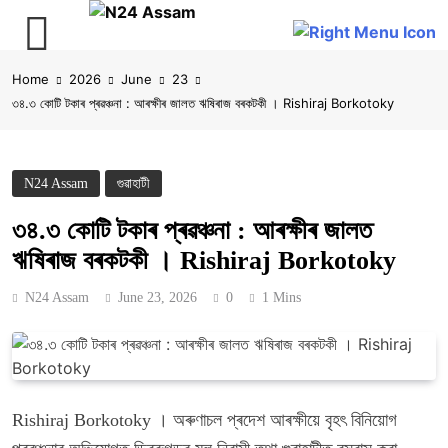
Skip
Home
2026
June
23
to
৩৪.৩ কোটি টকাৰ প্ৰৱঞ্চনা : আৰক্ষীৰ জালত ঋষিৰাজ বৰকটকী । Rishiraj Borkotoky
content
N24 Assam
গুৱাহাটী
৩৪.৩ কোটি টকাৰ প্ৰৱঞ্চনা : আৰক্ষীৰ জালত
ঋষিৰাজ বৰকটকী । Rishiraj Borkotoky
N24 Assam
June 23, 2026
0
1 Mins
Rishiraj Borkotoky । অৰুণাচল প্ৰদেশ আৰক্ষীয়ে বৃহৎ বিনিয়োগ