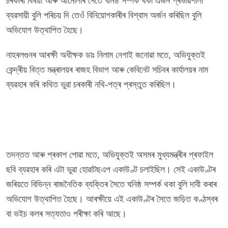
চৰকাৰী বিষয়া আৰু আমোলাৰ সৈতে ঘনিষ্ঠ সম্পৰ্ক থকা এজন প্ৰভাৱশালী
ব্যৱসায়ী বুলি পৰিচয় দি তেওঁ বিনিয়োগকাৰীৰ বিশ্বাস অৰ্জন কৰিছিল বুলি
অভিযোগ উত্থাপিত হৈছে।
নাহৰলগুনৰ আৰক্ষী অধীক্ষক ডাঃ নিলাম নেগাই জনোৱা মতে, অভিযুক্তই
কেন্দ্ৰীয় বিত্ত মন্ত্ৰালয়ৰ ৰাজহ বিভাগ আৰু কেবিনেট সচিবৰ কাৰ্যালয়ৰ নাম
ব্যৱহাৰ কৰি কথিত ভুৱা চৰকাৰী নথি-পত্ৰ প্ৰস্তুত কৰিছিল।
তদন্তত আৰু প্ৰকাশ পোৱা মতে, অভিযুক্তই অসমৰ মুখ্যমন্ত্ৰীৰ প্ৰফাইল
ছবি ব্যৱহাৰ কৰি এটা ভুৱা হোৱাটছএপ একাউণ্ট চলাইছিল। সেই একাউণ্টৰ
জৰিয়তে বিভিন্ন ৰাজনৈতিক ব্যক্তিৰ সৈতে ঘনিষ্ঠ সম্পৰ্ক থকা বুলি দাবী কৰাৰ
অভিযোগ উত্থাপিত হৈছে। আৰক্ষীয়ে এই একাউণ্টৰ সৈতে জড়িত কণ্ঠস্বৰ
বা ভইচ কলৰ সত্যতাও পৰীক্ষা কৰি আছে।