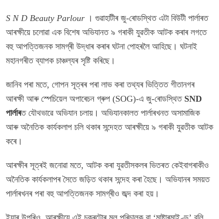
S N D Beauty Parlour
। গুৱাহাটীৰ জু-ৰোডস্থিত এটা বিউটী পাৰ্লাৰত
আৰক্ষীয়ে চলোৱা এক বিশেষ অভিযানত ৯ গৰাকী যুৱতীক আটক কৰাৰ লগতে
বহু আপত্তিজনক সামগ্ৰী উদ্ধাৰ কৰাৰ ঘটনা পোহৰলৈ আহিছে। ঘটনাই
মহানগৰীত ব্যাপক চাঞ্চল্যৰ সৃষ্টি কৰিছে।
জানিব পৰা মতে, গোপন সূত্ৰৰ পৰা লাভ কৰা তথ্যৰ ভিত্তিত গীতানগৰ
আৰক্ষী আৰু স্পেচিয়েল অপাৰেচন গ্ৰুপ (SOG)-এ জু-ৰোডস্থিত
SND
পাৰ্লাৰ
ত যৌথভাৱে অভিযান চলায়। অভিযানকালত পাৰ্লাৰখনত অসামাজিক
আৰু অনৈতিক কাৰ্যকলাপ চলি থকাৰ সন্দেহত আৰক্ষীয়ে ৯ গৰাকী যুৱতীক আটক
কৰে।
আৰক্ষীৰ সূত্ৰই জনোৱা মতে, আটক কৰা যুৱতীসকলৰ ভিতৰত কেইবাগৰাকীও
অনৈতিক কাৰ্যকলাপৰ সৈতে জড়িত থকাৰ সন্দেহ কৰা হৈছে। অভিযানৰ সময়ত
পাৰ্লাৰখনৰ পৰা বহু আপত্তিজনক সামগ্ৰীও জব্দ কৰা হয়।
ইয়াৰ উপৰিও, আৰক্ষীয়ে এই চক্ৰটোৰ মূল পৰিচালক বা ‘মাষ্টাৰমাইণ্ড’ বুলি