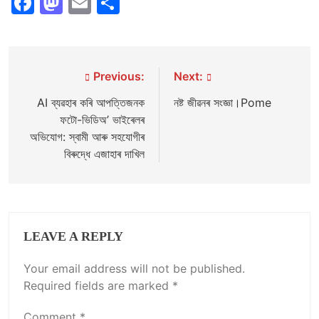
Facebook
Mastodon
Email
Share
Post
Previous:
Next:
navigation
AI ব্যৱহাৰ কৰি আপত্তিজনক
নষ্ট জীৱনৰ সংজ্ঞা।Pome
ফটো-ভিডিঅ’ ভাইৰেলৰ
অভিযোগ: স্বামী আৰু সহযোগীৰ
বিৰুদ্ধে এজাহাৰ দাখিল
LEAVE A REPLY
Your email address will not be published.
Required fields are marked
*
Comment
*