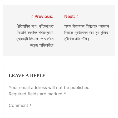
Post
Previous:
Next:
navigation
ঐতিহাসিক ক্ষণ! পশ্চিমবংগত
অসম বিধানসভা নিৰ্বাচনত পৰাজয়ৰ
বিজেপি চৰকাৰৰ শপতগ্ৰহণ,
পিছতে প্ৰথমবাৰৰ বাবে মুখ খুলিছে
মুখ্যমন্ত্ৰী হিচাপে শপত ল’লে
লুৰীণজ্যোতি গগৈ।
শুভেন্দু অধিকাৰীয়ে
LEAVE A REPLY
Your email address will not be published.
Required fields are marked
*
Comment
*