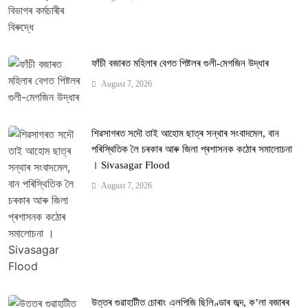
ফাঁচী বজাৰত মহিলাৰ বেগত পিষ্টলৰ গুলী-মেগজিন উদ্ধাৰ
August 7, 2026
শিৱসাগৰত সদৌ তাই আহোম ছাত্ৰ সন্থাৰ সংবাদমেল, বান
পৰিস্থিতিক লৈ চৰকাৰ আৰু জিলা প্ৰশাসনক কঠোৰ সমালোচনা
। Sivasagar Flood
August 7, 2026
উত্তৰ গুৱাহাটীত চোৰাং এলপিজি ছিলিণ্ডাৰ জব্দ, ক’লা বজাৰৰ