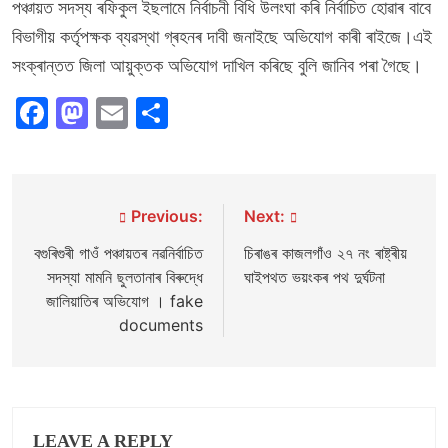
পঞ্চায়ত সদস্য ৰফিকুল ইছলামে নিৰ্বাচনী বিধি উলংঘা কৰি নিৰ্বাচিত হোৱাৰ বাবে
বিভাগীয় কৰ্তৃপক্ষক ব্যৱস্থা গ্ৰহনৰ দাবী জনাইছে অভিযোগ কাৰী ৰাইজে।এই
সংক্ৰান্তত জিলা আয়ুক্তক অভিযোগ দাখিল কৰিছে বুলি জানিব পৰা গৈছে।
Facebook
Mastodon
Email
Share
Post
Previous:
Next:
navigation
বগুৰিগুৰী গাওঁ পঞ্চায়তৰ নৱনিৰ্বাচিত
চিৰাঙৰ কাজলগাঁও ২৭ নং ৰাষ্ট্ৰীয়
সদস্যা মামনি ছুলতানাৰ বিৰুদ্ধে
ঘাইপথত ভয়ংকৰ পথ দুৰ্ঘটনা
জালিয়াতিৰ অভিযোগ । fake
documents
LEAVE A REPLY