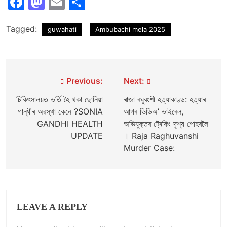
Facebook
Mastodon
Email
Share
Tagged:
guwahati
Ambubachi mela 2025
Post
Previous:
Next:
navigation
চিকিৎসালয়ত ভৰ্তি হৈ থকা ছোনিয়া
ৰাজা ৰঘুবংশী হত্যাকাণ্ড: হত্যাৰ
গান্ধীৰ অৱস্থা কেনে ?SONIA
আগৰ ভিডিঅ’ ভাইৰেল,
GANDHI HEALTH
অভিযুক্তৰ ট্ৰেকিং দৃশ্য পোহৰলৈ
UPDATE
। Raja Raghuvanshi
Murder Case:
LEAVE A REPLY