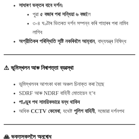
সাধাৰণ ভক্তৰ বাবে দৰ্শন:
পুৱা
৫ বজাৰ পৰা সন্ধিয়া ৬ বজা
লৈ
৩-৪ ঘণ্টাৰ ভিতৰত দৰ্শন সম্পন্ন কৰি পাহাৰৰ পৰা নামিব
লাগিব
অপ্রীতিকৰ পৰিস্থিতি সৃষ্টি নকৰিবলৈ আহ্বান
, বাদ্যযন্ত্ৰ নিষিদ্ধ
⚠️
ভূমিস্খলন আৰু নিৰাপত্তা ব্যৱস্থা
ভূমিস্খলনৰ আশংকা থকা অঞ্চল চিনাক্ত কৰা হৈছে
SDRF আৰু NDRF বাহিনী মোতায়েন হ’ব
পাণ্ডুৰ পথ সাময়িকভাৱে বন্ধ থাকিব
অধিক
CCTV কেমেৰা
, যথেষ্ট
পুলিশ বাহিনী
, সজোৱা দৰ্শনপথ
🙏
ভক্তসকললৈ অনুৰোধ