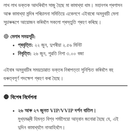
লাখ লাখ ভক্তক আদৰিবলৈ সাজু হৈছে মা কামাখ্যা ধাম। মহানগৰ প্ৰশাসন
আৰু কামাখ্যা মন্দিৰ পৰিচালনা সমিতিয়ে একেলগে এইবাৰো অম্বুবাচী মেলা
সুচাৰুৰূপে আয়োজন কৰিবলৈ সকলো প্ৰস্তুতি গ্ৰহণ কৰিছে।
🔴
মেলাৰ সময়সূচী:
প্ৰবৃত্তি:
২২ জুন, দুপৰীয়া ২.৫৬ মিনিট
নিবৃত্তি:
২৬ জুন, পুৱতি নিশা ৩.০০ বজা
এইবাৰ অম্বুবাচীৰ সময়চোৱাত ভক্তৰ নিৰাপত্তা সুনিশ্চিত কৰিবলৈ বহু
গুৰুত্বপূৰ্ণ পদক্ষেপ গ্ৰহণ কৰা হৈছে।
🛑
বিশেষ নিৰ্দেশনা
২৬ আৰু ২৭ জুনত VIP/VVIP দৰ্শন বাতিল।
মুখ্যমন্ত্ৰী হিমন্ত বিশ্ব শৰ্মালৈয়ো আহ্বান জনোৱা হৈছে যে, এই
দুদিন কামাখ্যলৈ নাআহিবলৈ।