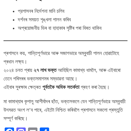
প্রশাসনৰ নিৰ্দেশনা মানি চলিব
দৰ্শনৰ সময়ত শৃঙ্খলা পালন কৰিব
অপ্ৰয়োজনীয় ভিৰ বা হাহাকাৰ সৃষ্টিৰ পৰা বিৰত থাকিব
প্ৰশাসনে কয়, শান্তিপূৰ্ণভাৱে আৰু সজাগভাৱে অম্বুবাচী পালন হোৱাটোহে
প্ৰধান লক্ষ্য।
২০২৪ চনত প্ৰায়
২৭ লাখ ভক্ত
আহিছিল কামাখ্য ধামলৈ, আৰু এইবাৰো
তেনে পৰিসৰৰ ভক্তসমাগমৰ সম্ভাৱনা আছে।
এইবাৰ সুৰক্ষাৰ ক্ষেত্ৰত
পূৰ্বতকৈ অধিক সতৰ্কতা
গ্ৰহণ কৰা হৈছে।
মা কামাখ্যাৰ কৃপালু আশীৰ্বাদৰ ছাঁত, ভক্তসকলে যেন শান্তিপূৰ্ণভাৱে অম্বুবাচী
উৎসৱত অংশ ল’ব পাৰে, এইটো নিশ্চিত কৰিবলৈ প্ৰশাসনে সকলো প্ৰস্তুতি
সম্পূৰ্ণ কৰিছে।